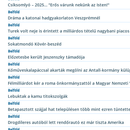
Csíksomlyó – 2025… "Erős várunk nekünk az Isten!"
Belföld
Dráma a katonai hadgyakorlaton Veszprémnél
Belföld
Turek volt neje is érintett a milliárdos tételű nagybani piacos
Belföld
Sokatmondó Kövér-beszéd
Belföld
Előzetesbe került Jeszenszky támadója
Belföld
Kőműveskalapáccsal akarták megölni az Antall-kormány külü
Belföld
Félmilliárdot kér a roma önkormányzattól a Magyar Nemzeti
Belföld
Lebuktak a kamu titokszolgák
Belföld
Betapasztott szájjal hat településen több mint ezren tüntett
Belföld
Drogdíleres autóból lett rendőrautó ez már tiszta Amerika
Belföld