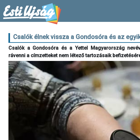
Csalók élnek vissza a Gondosóra és az egyik
Csalók a Gondosóra és a Yettel Magyarország nevéve
rávenni a címzetteket nem létező tartozásaik befizetésére