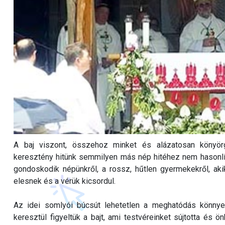
A baj viszont, összehoz minket és alázatosan könyörg
keresztény hitünk semmilyen más nép hitéhez nem hasonlít
gondoskodik népünkről, a rossz, hűtlen gyermekekről, a
elesnek és a vérük kicsordul.
Az idei somlyói búcsút lehetetlen a meghatódás könnyei 
keresztül figyeltük a bajt, ami testvéreinket sújtotta és ö