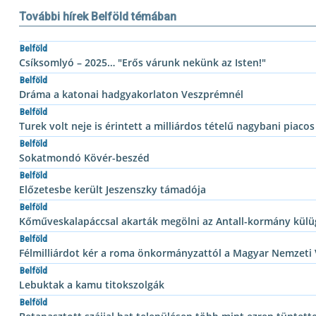
További hírek Belföld témában
Belföld
Csíksomlyó – 2025… "Erős várunk nekünk az Isten!"
Belföld
Dráma a katonai hadgyakorlaton Veszprémnél
Belföld
Turek volt neje is érintett a milliárdos tételű nagybani piacos
Belföld
Sokatmondó Kövér-beszéd
Belföld
Előzetesbe került Jeszenszky támadója
Belföld
Kőműveskalapáccsal akarták megölni az Antall-kormány külü
Belföld
Félmilliárdot kér a roma önkormányzattól a Magyar Nemzeti
Belföld
Lebuktak a kamu titokszolgák
Belföld