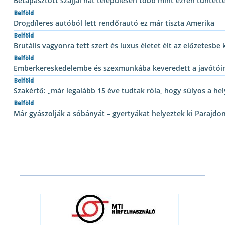
Betapasztott szájjal hat településen több mint ezren tüntett
Belföld
Drogdíleres autóból lett rendőrautó ez már tiszta Amerika
Belföld
Brutális vagyonra tett szert és luxus életet élt az előzetesbe k
Belföld
Emberkereskedelembe és szexmunkába keveredett a javótóin
Belföld
Szakértő: „már legalább 15 éve tudtak róla, hogy súlyos a he
Belföld
Már gyászolják a sóbányát – gyertyákat helyeztek ki Parajdo