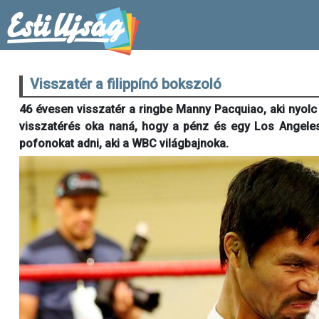
Visszatér a filippínó bokszoló
46 évesen visszatér a ringbe Manny Pacquiao, aki nyolc 
visszatérés oka naná, hogy a pénz és egy Los Angeles
pofonokat adni, aki a WBC világbajnoka.