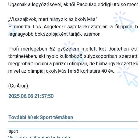
Ugasnak a legyőzésével, akitől Pacquiao eddigi utolsó mec
„Visszajövök, mert hiányzik az ökölvívás”
– mondta Los Angeles-i sajtótájékoztatóján a filippínó b
legnagyobb bokszolójaként tartják számon.
Profi mérlegében 62 győzelem mellett két döntetlen és
történetében, aki nyolc különböző súlycsoportban szerzett
megpróbált indulni a párizsi olimpián, de hiába igyekezett kü
mivel az olimpiai ökölvívás felső korhatára 40 év.
(Cs.Áron)
2025.06.06 21:57:50
További hírek Sport témában
Sport
Visszatér a filippínó bokszoló