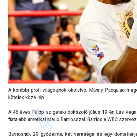
A korábbi profi világbajnok ökölvívó, Manny Pacquiao meg
kötelek közé lép.
A 46 éves Fülöp-szigeteki bokszoló július 19-én Las Vega
fiatalabb amerikai Mario Barriosszal. Barrios a WBC szervez
Barriosnak 29 győzelme, két veresége és egy döntetlenj