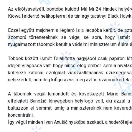
Az elkótyavetyélt, bontóba küldött Mil Mi-24 Hindek helyér
Kiowa felderítő helikopterrel és tán egy tucatnyi Black Hawk 
Ezzel együtt majdnem a légierő is a lecsóba került, de azt
szomorú történeteknek se vége, se sora, hogy ismét c
nyugalmazott tábornok került a védelmi minisztérium élére é
Többek között ismét felállította nagyjából csak papíron l
idején világossá vált, hogy nincs elég ember, sem a hivatá
kötelező katonai szolgálat visszaállításának szükségess
nehezedett, némileg kifigurázva, még azt is számon kérték raj
A tábornok végül lemondott és következett Mario Banoži
elfelejtett Banožić lényegében helyfogó volt, aki azzal 
baltázzon el semmit, amíg a miniszterelnök nem keveredi
koncentrálni.
Így végül minden Ivan Anušić nyakába szakadt, a haderőfejle