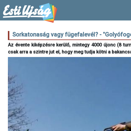
Sorkatonaság vagy fügefalevél? - "Golyófogó
Az évente kiképzésre kerülő, mintegy 4000 újonc (8 turn
csak arra a szintre jut el, hogy meg tudja kötni a bakancsá