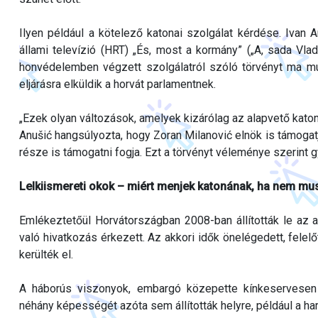
Ilyen például a kötelező katonai szolgálat kérdése. Ivan 
állami televízió (HRT) „És, most a kormány” („A, sada Vl
honvédelemben végzett szolgálatról szóló törvényt ma mut
eljárásra elküldik a horvát parlamentnek.
„Ezek olyan változások, amelyek kizárólag az alapvető katon
Anušić hangsúlyozta, hogy Zoran Milanović elnök is támogatj
része is támogatni fogja. Ezt a törvényt véleménye szerint g
Lelkiismereti okok – miért menjek katonának, ha nem mu
Emlékeztetőül Horvátországban 2008-ban állították le az a
való hivatkozás érkezett. Az akkori idők önelégedett, felel
kerülték el.
A háborús viszonyok, embargó közepette kínkeservesen fel
néhány képességét azóta sem állították helyre, például a har