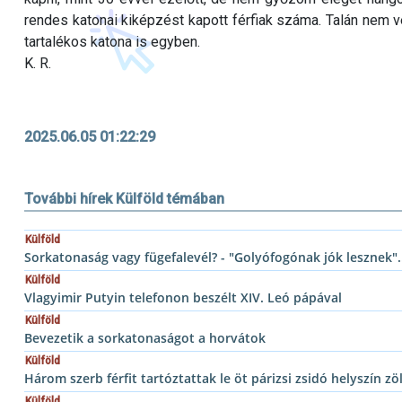
rendes katonai kiképzést kapott férfiak száma. Talán nem v
tartalékos katona is egyben.
K. R.
2025.06.05 01:22:29
További hírek Külföld témában
Külföld
Sorkatonaság vagy fügefalevél? - "Golyófogónak jók lesznek".
Külföld
Vlagyimir Putyin telefonon beszélt XIV. Leó pápával
Külföld
Bevezetik a sorkatonaságot a horvátok
Külföld
Három szerb férfit tartóztattak le öt párizsi zsidó helyszín z
Külföld