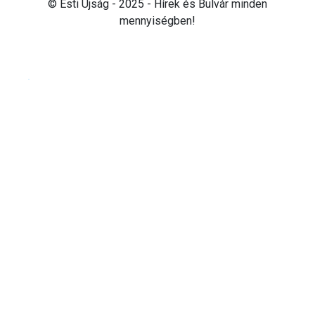
© Esti Újság - 2025 - Hírek és Bulvár minden
mennyiségben!
Cookie beállítások testre szabása