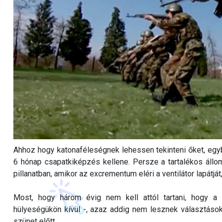
Ahhoz hogy katonaféleségnek lehessen tekinteni őket, eg
6 hónap csapatkiképzés kellene. Persze a tartalékos állo
pillanatban, amikor az excrementum eléri a ventilátor lapátj
Most, hogy három évig nem kell attól tartani, hogy a 
hülyeségükön kívül -, azaz addig nem lesznek választások 
szünet előtt.