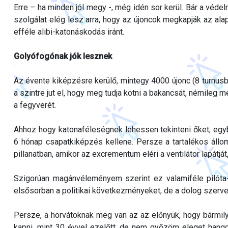
Erre – ha minden jól megy -, még idén sor kerül. Bár a védel
szolgálat elég lesz arra, hogy az újoncok megkapják az ala
efféle alibi-katonáskodás iránt.
Golyófogónak jók lesznek
Az évente kiképzésre kerülő, mintegy 4000 újonc (8 turnusban
a szintre jut el, hogy meg tudja kötni a bakancsát, némileg
a fegyverét.
Ahhoz hogy katonaféleségnek lehessen tekinteni őket, eg
6 hónap csapatkiképzés kellene. Persze a tartalékos állo
pillanatban, amikor az excrementum eléri a ventilátor lapátj
Szigorúan magánvéleményem szerint ez valamiféle pilóta-
elsősorban a politikai következményeket, de a dolog szerveze
Persze, a horvátoknak meg van az az előnyük, hogy bármil
kapni, mint 30 évvel ezelőtt, de nem győzöm eleget hango