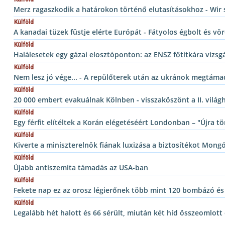
Merz ragaszkodik a határokon történő elutasításokhoz - Wir 
Külföld
A kanadai tüzek füstje elérte Európát - Fátyolos égbolt és v
Külföld
Halálesetek egy gázai elosztóponton: az ENSZ főtitkára vizsg
Külföld
Nem lesz jó vége... - A repülőterek után az ukránok megtámad
Külföld
20 000 embert evakuálnak Kölnben - visszaköszönt a II. vilá
Külföld
Egy férfit elítéltek a Korán elégetéséért Londonban – "Újra tö
Külföld
Kiverte a miniszterelnök fiának luxizása a biztosítékot Mong
Külföld
Újabb antiszemita támadás az USA-ban
Külföld
Fekete nap ez az orosz légierőnek több mint 120 bombázó és 
Külföld
Legalább hét halott és 66 sérült, miután két híd összeomlott