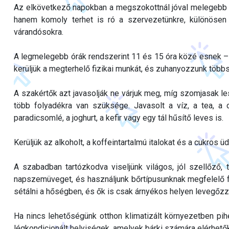
Az elkövetkező napokban a megszokottnál jóval melegebb id
hanem komoly terhet is ró a szervezetünkre, különösen
várandósokra.
A legmelegebb órák rendszerint 11 és 15 óra közé esnek – 
kerüljük a megterhelő fizikai munkát, és zuhanyozzunk többs
A szakértők azt javasolják ne várjuk meg, míg szomjasak 
több folyadékra van szüksége. Javasolt a víz, a tea, a 
paradicsomlé, a joghurt, a kefir vagy egy tál hűsítő leves is.
Kerüljük az alkoholt, a koffeintartalmú italokat és a cukros ü
A szabadban tartózkodva viseljünk világos, jól szellőző, 
napszemüveget, és használjunk bőrtípusunknak megfelelő f
sétálni a hőségben, és ők is csak árnyékos helyen levegőz
Ha nincs lehetőségünk otthon klimatizált környezetben pi
légkondicionált helyiségek, amelyek bárki számára elérhetők