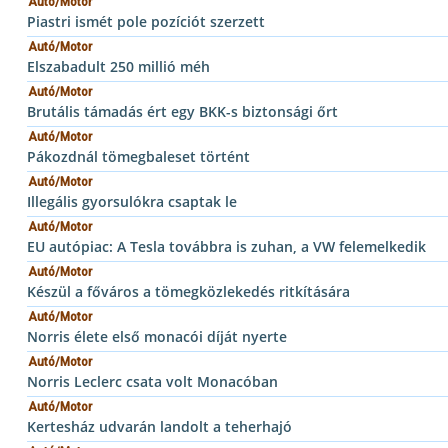
Autó/Motor
Piastri ismét pole pozíciót szerzett
Autó/Motor
Elszabadult 250 millió méh
Autó/Motor
Brutális támadás ért egy BKK-s biztonsági őrt
Autó/Motor
Pákozdnál tömegbaleset történt
Autó/Motor
Illegális gyorsulókra csaptak le
Autó/Motor
EU autópiac: A Tesla továbbra is zuhan, a VW felemelkedik
Autó/Motor
Készül a főváros a tömegközlekedés ritkítására
Autó/Motor
Norris élete első monacói díját nyerte
Autó/Motor
Norris Leclerc csata volt Monacóban
Autó/Motor
Kertesház udvarán landolt a teherhajó