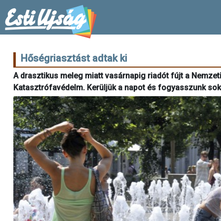
Hőségriasztást adtak ki
A drasztikus meleg miatt vasárnapig riadót fújt a Nemz
Katasztrófavédelm. Kerüljük a napot és fogyasszunk sok 