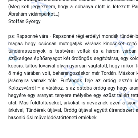
(Meg kell jegyeznem, hogy a sóbánya előtt is létezett Pa
Ábrahám vidámparkot…)
Stoffán György
ps: Rapsonné vára - Rapsonné régi erdélyi mondák tündér-bo
magas hegy csúcsán mutogatják várának kincseket rejtő 
tündérasszonyok is testvérei voltak és a három várban
szükséges építőanyagot két ördöngös segítőtársa, egy kold
kocsis, táltos lovaival olyan gyorsan vágtatott, hogy mikor
ő még várában volt, beharangozáskor már Tordán. Máskor koc
járásnyira vannak tőle. Furfangos feje az ördög eszén is 
Kolozsvárról – a várához, s az ostoba ördög egy hegy arany
hegyére egy aranyat, tenyere mélyébe egy ezüst tallért tet
utat. Más földtöltéseket, árkokat is neveznek ezen a tájo
árkával, Tündérek útjával, Ördög útjával együtt útrendszer
hasonló ősi művelődéstörténeti emlékek.