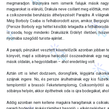
megmaradjon. Bizonyára nem ismerik falujuk másik nagy
magyarokat is eláruló, Drakula neve csillant meg előttük, mi
a csíkszeredai beruházás áthelyezését Parajdra. A világna
Még Borboly Csaba is felháborodott azon, amikor Bergoglio
(Persze Borboly egy héttel később letagadta a felháborodá
is csoda, hogy mindenki Drakulázik Erdélyt illetően, hisze
nyomába szegődő turista-ajánlat…
A parajdi, pénzüket vesztett követelőzők azonban jobban 
könyvét, majd a sóbányai harácsból összeadnának egy nag
másik oldalán, a hegyoldalban – ahol eredetileg volt.
Aztán ott is lehet dodzsem, dorongfánk, légyjárta cukor
szájnak ingere. No, és persze árulhatnának egy kis füzetké
templomtól a brassói Feketetemplomig, Csíksomlyótól az
sóbánya helyén, akkor építhetnek oda is újra bodegákat, ahol 
Addig azonban nem kellene magukra haragítaniuk a csíkia
parajdi bodegás árukészletéhez hasonló – elképzeléshez, 