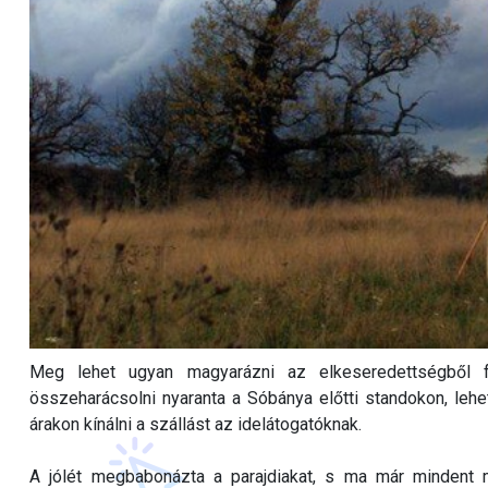
Meg lehet ugyan magyarázni az elkeseredettségből fa
összeharácsolni nyaranta a Sóbánya előtti standokon, lehet
árakon kínálni a szállást az idelátogatóknak.
A jólét megbabonázta a parajdiakat, s ma már mindent