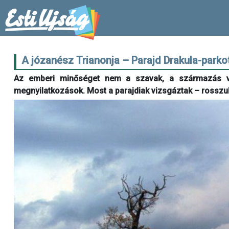
A józanész Trianonja – Parajd Drakula-parko
Az emberi minőséget nem a szavak, a származás v
megnyilatkozások. Most a parajdiak vizsgáztak – rosszul