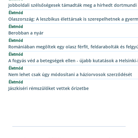
Jobboldali szélsőségesek támadták meg a hírhedt dortmundi
Életmód
Olaszország: A leszbikus élettársak is szerepelhetnek a gyer
Életmód
Berobban a nyár
Életmód
Romániában megöltek egy olasz férfit, feldarabolták és felg
Életmód
A fogyás véd a betegségek ellen - újabb kutatások a Helsinki
Életmód
Nem lehet csak úgy módosítani a háziorvosok szerződését
Életmód
Jászkiséri rémszülőket vettek őrizetbe