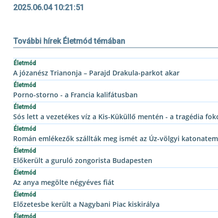
2025.06.04 10:21:51
További hírek Életmód témában
Életmód
A józanész Trianonja – Parajd Drakula-parkot akar
Életmód
Porno-storno - a Francia kalifátusban
Életmód
Sós lett a vezetékes víz a Kis-Küküllő mentén - a tragédia fok
Életmód
Román emlékezők szállták meg ismét az Úz-völgyi katonateme
Életmód
Előkerült a guruló zongorista Budapesten
Életmód
Az anya megölte négyéves fiát
Életmód
Előzetesbe került a Nagybani Piac kiskirálya
Életmód