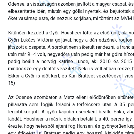
Odense, a visszavágón azonban javított a magyar csapat, és 
elkeserítette idén, miután egy góllal nyertek, és bejutotta
őket vasárnap este, de nézzük sorjában, mi történt az MVM
Kitűnően kezdett a Győr, Housheer lőtte az első gólt, aki v
Győri-Lukács Viktória góljával, hogy a dán edzőnek rögtön i
játszott a csapata. A sorokat nem sikerült rendezni, a franc
után már 9–4 volt, negyedóra után pedig már hat gólra hízot
pedig beállt a norvég Katrine Lunde, aki 2010 és 2015 
mindössze egy döntőt veszített. Neki is volt abban része, h
Ekkor a Győr is időt kért, és Kari Brattset vezetésével vis
15)
Az Odense szombaton a Metz elleni elődöntőben eltüntetet
pillanatra sem fogják feladni a térfélcsere után. A 35. 
legjobbkor jött. A győri kapuba csereként beálló Sako, aho
labdát, Housheer a másik oldalon betalált, a 40. percre így 
érezte, hogy hetesből ejteni fog Hansen, és gyönyörűen kapt
egy átlövést is, Brattset pedig egy hosszú, kínlódós támad