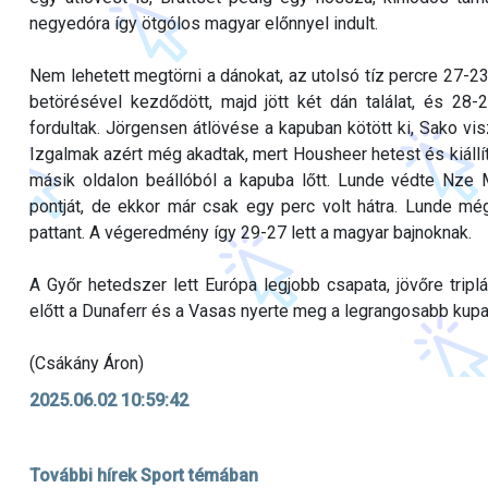
negyedóra így ötgólos magyar előnnyel indult.
Nem lehetett megtörni a dánokat, az utolsó tíz percre 27-2
betörésével kezdődött, majd jött két dán találat, és 28-
fordultak. Jörgensen átlövése a kapuban kötött ki, Sako visz
Izgalmak azért még akadtak, mert Housheer hetest és kiállítás
másik oldalon beállóból a kapuba lőtt. Lunde védte Nze 
pontját, de ekkor már csak egy perc volt hátra. Lunde mé
pattant. A végeredmény így 29-27 lett a magyar bajnoknak.
A Győr hetedszer lett Európa legjobb csapata, jövőre tripl
előtt a Dunaferr és a Vasas nyerte meg a legrangosabb kupa
(Csákány Áron)
2025.06.02 10:59:42
További hírek Sport témában