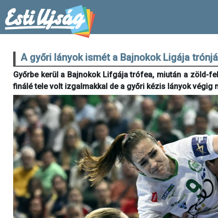
A győri lányok ismét a Bajnokok Ligája trónj
Győrbe kerül a Bajnokok Lifgája trófea, miután a zöld-fe
finálé tele volt izgalmakkal de a győri kézis lányok végi