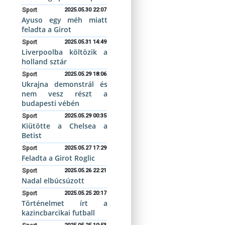
Sport
2025.05.30 22:07
Ayuso egy méh miatt
feladta a Girot
Sport
2025.05.31 14:49
Liverpoolba költözik a
holland sztár
Sport
2025.05.29 18:06
Ukrajna demonstrál és
nem vesz részt a
budapesti vébén
Sport
2025.05.29 00:35
Kiütötte a Chelsea a
Betist
Sport
2025.05.27 17:29
Feladta a Girot Roglic
Sport
2025.05.26 22:21
Nadal elbúcsúzott
Sport
2025.05.25 20:17
Történelmet írt a
kazincbarcikai futball