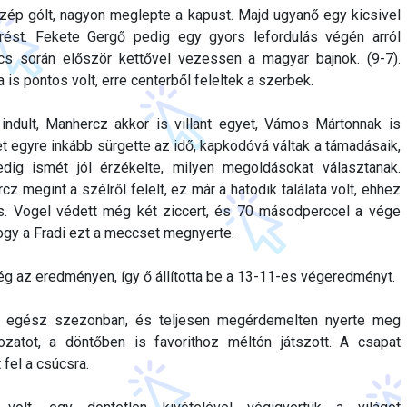
zép gólt, nagyon meglepte a kapust. Majd ugyanő egy kicsivel
 rést. Fekete Gergő pedig egy gyors lefordulás végén arról
s során először kettővel vezessen a magyar bajnok. (9-7).
 is pontos volt, erre centerből feleltek a szerbek.
indult, Manhercz akkor is villant egyet, Vámos Mártonnak is
et egyre inkább sürgette az idő, kapkodóvá váltak a támadásaik,
ig ismét jól érzékelte, milyen megoldásokat választanak.
z megint a szélről felelt, ez már a hatodik találata volt, ehhez
is. Vogel védett még két ziccert, és 70 másodperccel a vége
hogy a Fradi ezt a meccset megnyerte.
g az eredményen, így ő állította be a 13-11-es végeredményt.
z egész szezonban, és teljesen megérdemelten nyerte meg
zatot, a döntőben is favorithoz méltón játszott. A csapat
fel a csúcsra.