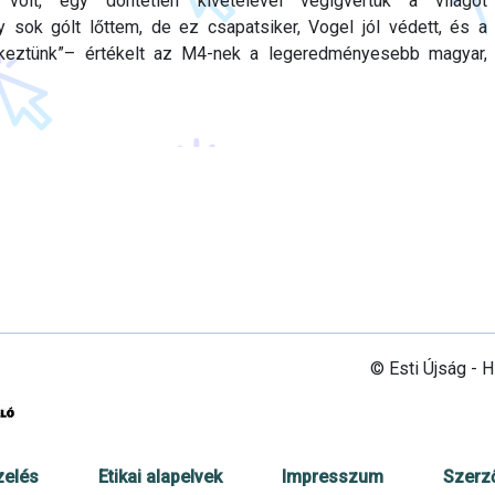
lt, egy döntetlen kivételével végigvertük a világot
y sok gólt lőttem, de ez csapatsiker, Vogel jól védett, és a
dekeztünk”– értékelt az M4-nek a legeredményesebb magyar,
© Esti Újság - 
zelés
Etikai alapelvek
Impresszum
Szerz