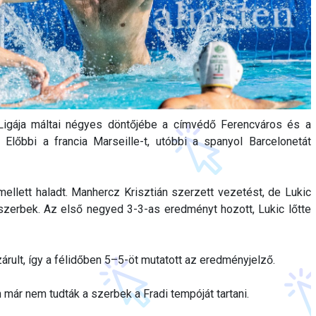
 Ligája máltai négyes döntőjébe a címvédő Ferencváros és a
 Előbbi a francia Marseille-t, utóbbi a spanyol Barcelonetát
 mellett haladt. Manhercz Krisztián szerzett vezetést, de Lukic
 a szerbek. Az első negyed 3-3-as eredményt hozott, Lukic lőtte
rult, így a félidőben 5–5-öt mutatott az eredményjelző.
már nem tudták a szerbek a Fradi tempóját tartani.