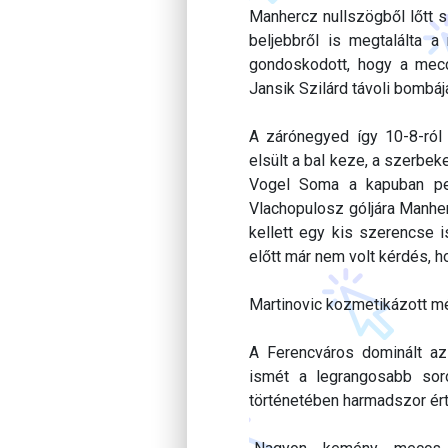
Manhercz nullszögből lőtt s
beljebbről is megtalálta a
gondoskodott, hogy a mecc
Jansik Szilárd távoli bombája
A zárónegyed így 10-8-ról 
elsült a bal keze, a szerbek
Vogel Soma a kapuban ped
Vlachopulosz góljára Manherc
kellett egy kis szerencse 
előtt már nem volt kérdés, 
Martinovic kozmetikázott mé
A Ferencváros dominált a
ismét a legrangosabb soro
történetében harmadszor ért 