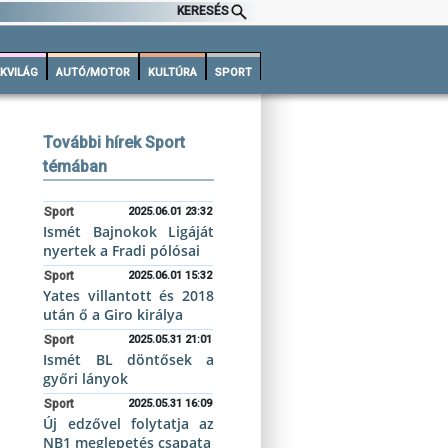
KERESÉS
KVILÁG
AUTÓ/MOTOR
KULTÚRA
SPORT
További hírek Sport
témában
Sport
2025.06.01 23:32
Ismét Bajnokok Ligáját
nyertek a Fradi pólósai
Sport
2025.06.01 15:32
Yates villantott és 2018
után ő a Giro királya
Sport
2025.05.31 21:01
Ismét BL döntősek a
győri lányok
Sport
2025.05.31 16:09
Új edzővel folytatja az
NB1 meglepetés csapata