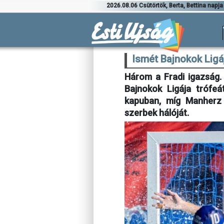
2026.08.06 Csütörtök, Berta, Bettina napja
Ismét Bajnokok Ligáj
Három a Fradi igazság. 
Bajnokok Ligája trófe
kapuban, míg Manherz s
szerbek hálóját.