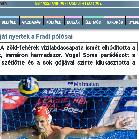
 van
GBP 422 | CHF 387 | USD 314 | EUR 362
BELFÖLD
GAZDASÁG
KÜLFÖLD
BULVÁR
ÉLETMÓD
GARDRÓB
GYERE
át nyertek a Fradi pólósai
A zöld-fehérek vízilabdacsapata ismét elhódította a
át, immáron harmadszor. Vogel Soma parádézott a
zétlőtte és a sok góljával szinte kilukasztotta a