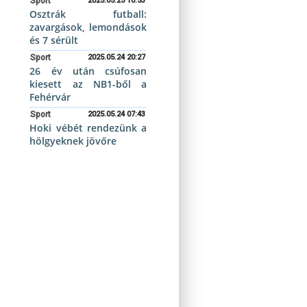
Sport
2025.05.25 10:53
Osztrák futball:
zavargások, lemondások
és 7 sérült
Sport
2025.05.24 20:27
26 év után csúfosan
kiesett az NB1-ből a
Fehérvár
Sport
2025.05.24 07:43
Hoki vébét rendezünk a
hölgyeknek jövőre