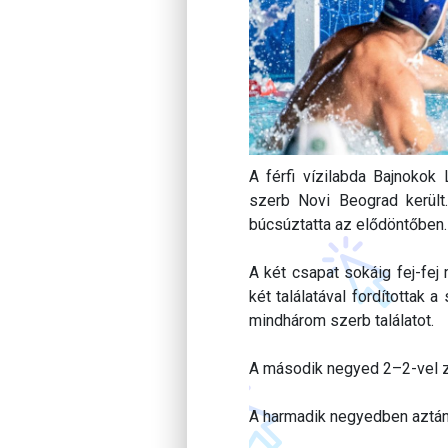
A férfi vízilabda Bajnokok
szerb Novi Beograd került.
búcsúztatta az elődöntőben.
A két csapat sokáig fej-fej
két találatával fordítottak
mindhárom szerb találatot.
A második negyed 2–2-vel zá
A harmadik negyedben aztán 