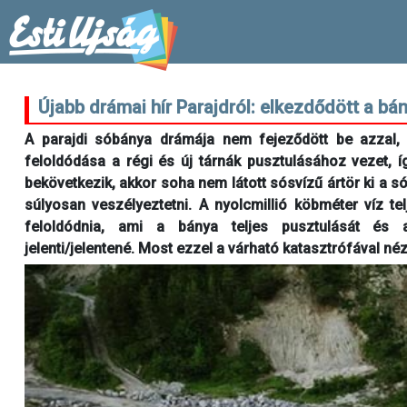
Újabb drámai hír Parajdról: elkezdődött a b
A parajdi sóbánya drámája nem fejeződött be azzal, 
feloldódása a régi és új tárnák pusztulásához vezet, í
bekövetkezik, akkor soha nem látott sósvízű ártör ki a s
súlyosan veszélyeztetni. A nyolcmillió köbméter víz tel
feloldódnia, ami a bánya teljes pusztulását és a
jelenti/jelentené. Most ezzel a várható katasztrófával n