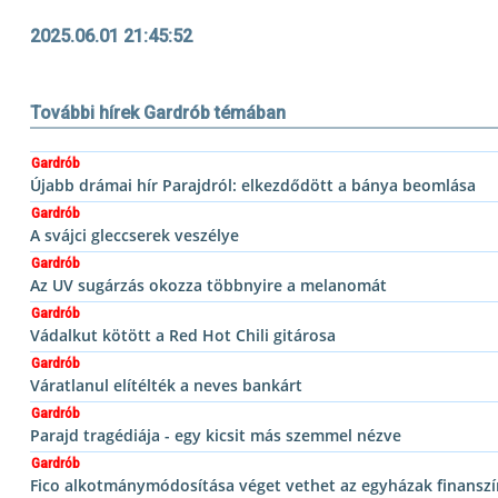
2025.06.01 21:45:52
További hírek Gardrób témában
Gardrób
Újabb drámai hír Parajdról: elkezdődött a bánya beomlása
Gardrób
A svájci gleccserek veszélye
Gardrób
Az UV sugárzás okozza többnyire a melanomát
Gardrób
Vádalkut kötött a Red Hot Chili gitárosa
Gardrób
Váratlanul elítélték a neves bankárt
Gardrób
Parajd tragédiája - egy kicsit más szemmel nézve
Gardrób
Fico alkotmánymódosítása véget vethet az egyházak finansz