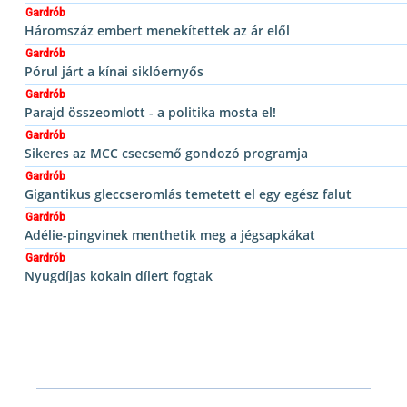
Gardrób
Háromszáz embert menekítettek az ár elől
Gardrób
Pórul járt a kínai siklóernyős
Gardrób
Parajd összeomlott - a politika mosta el!
Gardrób
Sikeres az MCC csecsemő gondozó programja
Gardrób
Gigantikus gleccseromlás temetett el egy egész falut
Gardrób
Adélie-pingvinek menthetik meg a jégsapkákat
Gardrób
Nyugdíjas kokain dílert fogtak