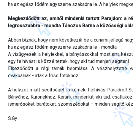
ha az egész födém egyszerre szakadna le. A helyiek megke
Megkezdődött az, amitől mindenki tartott Parajdon: a rég
legrosszabbra - mondta Tánczos Barna a közösségi olda
Abban bíznak, hogy nem következik be a cunami jellegű nagy 
ha az egész födém egyszerre szakadna le - mondta.
A vízügyesek a helyiekkel, a bányászokkal most arra kész
egy felhívást is közzé tettek, hogy aki tud menjen segíteni.
Elkezdődött a régi tárnák beomlása. A vészhelyzetre va
evakuálnak - írták a friss fotókhoz.
A helyzet miatt segítséget is kérnek: Felhívás Parajdról! 
Bányához, Kuronékhoz. Kérünk mindenkit, aki tud, csatlako
ismerősöket, barátokat, szomszédokat – minden segítő kéz s
S.Gy.