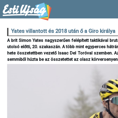
Yates villantott és 2018 után ő a Giro királya
A brit Simon Yates nagyszerűen felépített taktikával brut
utolsó előtti, 20. szakaszán. A több mint egyperces hátr
hete összetettben vezető Isaac Del Toróval szemben. Az
semmiből húzta be az összetettet az olasz körversenyen