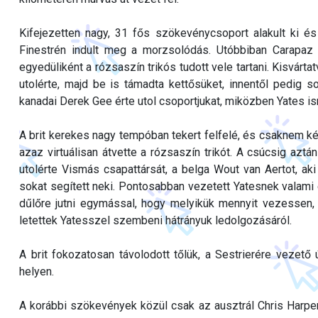
Kifejezetten nagy, 31 fős szökevénycsoport alakult ki é
Finestrén indult meg a morzsolódás. Utóbbiban Carapaz 
egyedüliként a rózsaszín trikós tudott vele tartani. Kisvárt
utolérte, majd be is támadta kettősüket, innentől pedig so
kanadai Derek Gee érte utol csoportjukat, miközben Yates ismé
A brit kerekes nagy tempóban tekert felfelé, és csaknem ké
azaz virtuálisan átvette a rózsaszín trikót. A csúcsig azt
utolérte Vismás csapattársát, a belga Wout van Aertot, ak
sokat segített neki. Pontosabban vezetett Yatesnek valam
dűlőre jutni egymással, hogy melyikük mennyit vezessen,
letettek Yatesszel szembeni hátrányuk ledolgozásáról.
A brit fokozatosan távolodott tőlük, a Sestrierére vezető
helyen.
A korábbi szökevények közül csak az ausztrál Chris Harper