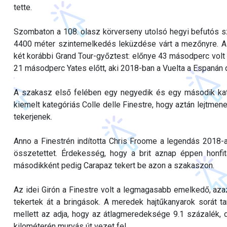
tette.
Szombaton a 108. olasz körverseny utolsó hegyi befutós sz
4400 méter szintemelkedés leküzdése várt a mezőnyre. A 
két korábbi Grand Tour-győztest: előnye 43 másodperc volt 
21 másodperc Yates előtt, aki 2018-ban a Vuelta a Espanán 
A szakasz első felében egy negyedik és egy második kat
kiemelt kategóriás Colle delle Finestre, hogy aztán lejtme
tekerjenek.
Anno a Finestrén indította Chris Froome a legendás 2018-a
összetettet. Érdekesség, hogy a brit aznap éppen honfitá
másodikként pedig Carapaz tekert be azon a szakaszon.
Az idei Girón a Finestre volt a legmagasabb emelkedő, az
tekertek át a bringások. A meredek hajtűkanyarok sorát 
mellett az adja, hogy az átlagmeredeksége 9.1 százalék, 
kilométerén murvás út vezet fel.