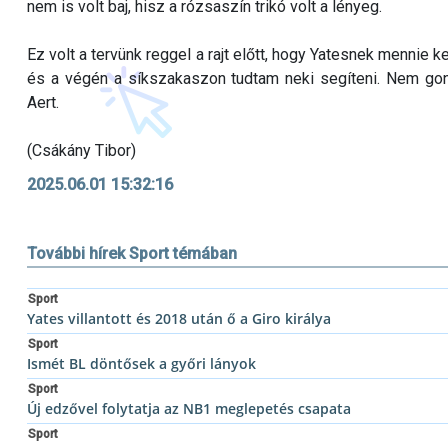
nem is volt baj, hisz a rózsaszín trikó volt a lényeg.
Ez volt a tervünk reggel a rajt előtt, hogy Yatesnek mennie
és a végén a síkszakaszon tudtam neki segíteni. Nem go
Aert.
(Csákány Tibor)
2025.06.01 15:32:16
További hírek Sport témában
Sport
Yates villantott és 2018 után ő a Giro királya
Sport
Ismét BL döntősek a győri lányok
Sport
Új edzővel folytatja az NB1 meglepetés csapata
Sport