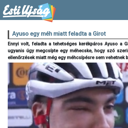
Ayuso egy méh miatt feladta a Girot
Ennyi volt, feladta a tehetséges kerékpáros Ayuso a Gi
ugyanis úgy megcsípte egy méhecske, hogy szó szerint
ellenőrzések miatt még egy méhcsípésre sem vehetnek b