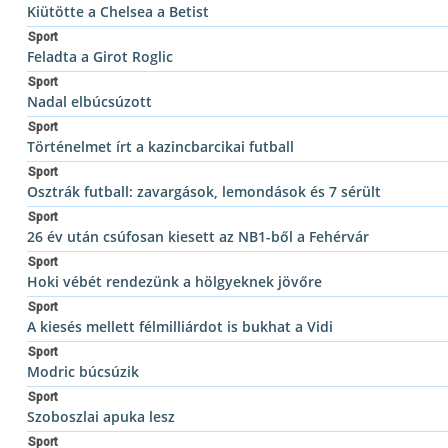
Kiütötte a Chelsea a Betist
Sport
Feladta a Girot Roglic
Sport
Nadal elbúcsúzott
Sport
Történelmet írt a kazincbarcikai futball
Sport
Osztrák futball: zavargások, lemondások és 7 sérült
Sport
26 év után csúfosan kiesett az NB1-ből a Fehérvár
Sport
Hoki vébét rendezünk a hölgyeknek jövőre
Sport
A kiesés mellett félmilliárdot is bukhat a Vidi
Sport
Modric búcsúzik
Sport
Szoboszlai apuka lesz
Sport