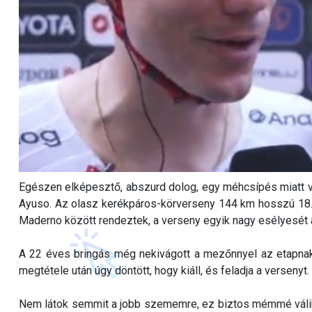
Egészen elképesztő, abszurd dolog, egy méhcsípés miatt vol
Ayuso. Az olasz kerékpáros-körverseny 144 km hosszú 18
Maderno között rendeztek, a verseny egyik nagy esélyesét a
A 22 éves bringás még nekivágott a mezőnnyel az etapnak
megtétele után úgy döntött, hogy kiáll, és feladja a versenyt.
Nem látok semmit a jobb szememre, ez biztos mémmé válik