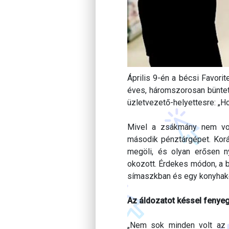
Április 9-én a bécsi Favori
éves, háromszorosan büntete
üzletvezető-helyettesre: „Ho
Mivel a zsákmány nem volt
második pénztárgépet. Korá
megöli, és olyan erősen 
okozott. Érdekes módon, a b
símaszkban és egy konyhak
Az áldozatot késsel fenyeg
„Nem sok minden volt az 