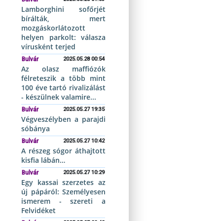
Lamborghini sofőrjét
bírálták, mert
mozgáskorlátozott
helyen parkolt: válasza
vírusként terjed
Bulvár
2025.05.28 00:54
Az olasz maffiózók
félreteszik a több mint
100 éve tartó rivalizálást
- készülnek valamire...
Bulvár
2025.05.27 19:35
Végveszélyben a parajdi
sóbánya
Bulvár
2025.05.27 10:42
A részeg sógor áthajtott
kisfia lábán…
Bulvár
2025.05.27 10:29
Egy kassai szerzetes az
új pápáról: Személyesen
ismerem - szereti a
Felvidéket