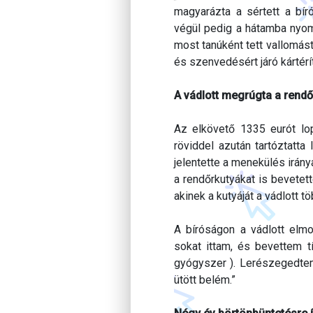
magyarázta a sértett a bír
végül pedig a hátamba nyomt
most tanúként tett vallomást
és szenvedésért járó kártérí
A vádlott megrúgta a rendő
Az elkövető 1335 eurót lop
röviddel azután tartóztatta
jelentette a menekülés irán
a rendőrkutyákat is bevetet
akinek a kutyáját a vádlott t
A bíróságon a vádlott elmo
sokat ittam, és bevettem t
gyógyszer ). Lerészegedtem
ütött belém.”