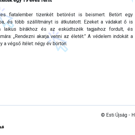
éltek egy 19 éves férfit
es fiatalember tizenkét betörést is beismert. Betört egy
a, és több szállítmányt is átkutatott. Ezeket a vádakat ő is
a laikus bírákhoz és az esküdtszék tagjaihoz fordult, és
mára: „Rendezni akarja venni az életét.” A védelem indokát a
y a végső ítélet: négy év börtön.
© Esti Újság - 