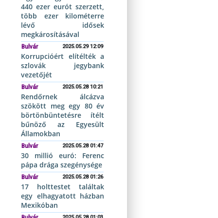
440 ezer eurót szerzett,
több ezer kilométerre
lévő idősek
megkárosításával
Bulvár
2025.05.29 12:09
Korrupcióért elítélték a
szlovák jegybank
vezetőjét
Bulvár
2025.05.28 10:21
Rendőrnek álcázva
szökött meg egy 80 év
börtönbüntetésre ítélt
bűnöző az Egyesült
Államokban
Bulvár
2025.05.28 01:47
30 millió euró: Ferenc
pápa drága szegénysége
Bulvár
2025.05.28 01:26
17 holttestet találtak
egy elhagyatott házban
Mexikóban
Bulvár
2025.05.28 01:03