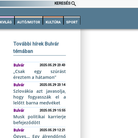
KERESÉS
KVILÁG
AUTÓ/MOTOR
KULTÚRA
SPORT
További hírek Bulvár
témában
Bulvár
2025.05.29 23:43
„Csak egy szúrást
éreztem a hátamon”
Bulvár
2025.05.29 23:14
Szlovákia azt javasolja,
hogy fogyasszák el a
lelőtt barna medvéket
Bulvár
2025.05.29 15:55
Musk politikai karrierje
befejeződött
Bulvár
2025.05.29 12:21
Ögyes... Egy álrendőrnő