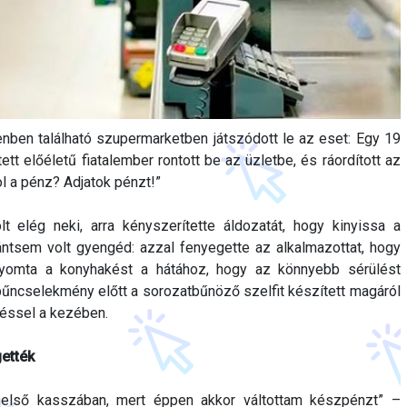
tenben található szupermarketben játszódott le az eset: Egy 19
tt előéletű fiatalember rontott be az üzletbe, és ráordított az
l a pénz? Adjatok pénzt!”
 elég neki, arra kényszerítette áldozatát, hogy kinyissa a
ntsem volt gyengéd: azzal fenyegette az alkalmazottat, hogy
nyomta a konyhakést a hátához, hogy az könnyebb sérülést
űncselekmény előtt a sorozatbűnöző szelfit készített magáról
éssel a kezében.
ették
első kasszában, mert éppen akkor váltottam készpénzt” –