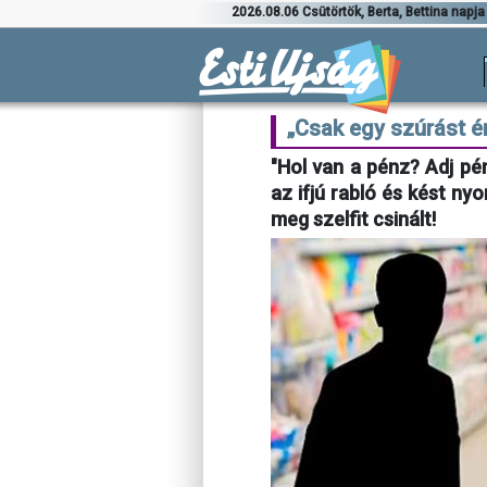
2026.08.06 Csütörtök, Berta, Bettina napja
„Csak egy szúrást 
"Hol van a pénz? Adj pé
az ifjú rabló és kést ny
meg szelfit csinált!