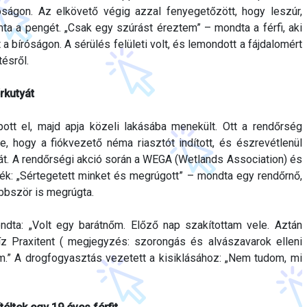
óságon. Az elkövető végig azzal fenyegetőzött, hogy leszúr,
a a pengét. „Csak egy szúrást éreztem” – mondta a férfi, aki
 a bíróságon. A sérülés felületi volt, és lemondott a fájdalomért
tésről.
rkutyát
ott el, majd apja közeli lakásába menekült. Ott a rendőrség
 le, hogy a fiókvezető néma riasztót indított, és észrevétlenül
yát. A rendőrségi akció során a WEGA (Wetlands Association) és
ték: „Sértegetett minket és megrúgott” – mondta egy rendőrnő,
öbbször is megrúgta.
ndta: „Volt egy barátnőm. Előző nap szakítottam vele. Aztán
íz Praxitent ( megjegyzés: szorongás és alvászavarok elleni
.” A drogfogyasztás vezetett a kisiklásához: „Nem tudom, mi