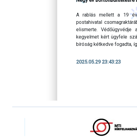
Négy év börtönbüntetésre ít
A rablás mellett a 19 év
postahivatal csomagraktáráb
elismerte. Védőügyvédje 
kegyelmet kért ügyfele szá
bíróság kétkedve fogadta, íg
2025.05.29 23:43:23