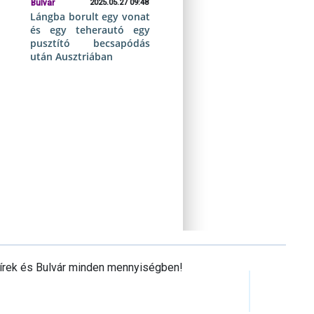
Bulvár
2025.05.27 09:48
Lángba borult egy vonat
és egy teherautó egy
pusztító becsapódás
után Ausztriában
Hírek és Bulvár minden mennyiségben!