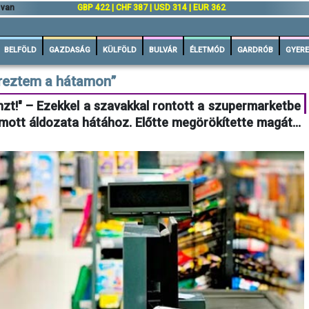
 van
GBP 422 | CHF 387 | USD 314 | EUR 362
BELFÖLD
GAZDASÁG
KÜLFÖLD
BULVÁR
ÉLETMÓD
GARDRÓB
GYERE
éreztem a hátamon”
nzt!" – Ezekkel a szavakkal rontott a szupermarketbe
omott áldozata hátához. Előtte megörökítette magát...