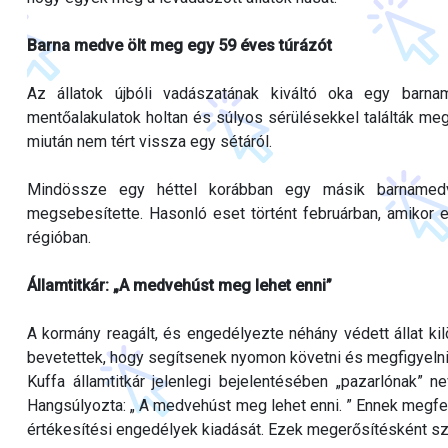
Barna medve ölt meg egy 59 éves túrázót
Az állatok újbóli vadászatának kiváltó oka egy barn
mentőalakulatok holtan és súlyos sérülésekkel találták meg
miután nem tért vissza egy sétáról.
Mindössze egy héttel korábban egy másik barnamed
megsebesítette. Hasonló eset történt februárban, amikor
régióban.
Államtitkár: „A medvehúst meg lehet enni”
A kormány reagált, és engedélyezte néhány védett állat kil
bevetettek, hogy segítsenek nyomon követni és megfigyelni 
Kuffa államtitkár jelenlegi bejelentésében „pazarlónak” n
Hangsúlyozta: „ A medvehúst meg lehet enni. ” Ennek megf
értékesítési engedélyek kiadását. Ezek megerősítésként szol