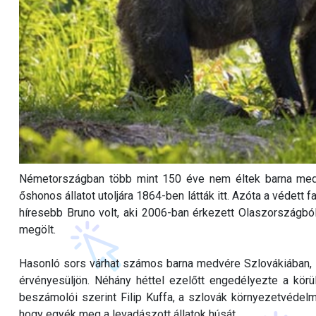
Németországban több mint 150 éve nem éltek barna med
őshonos állatot utoljára 1864-ben látták itt. Azóta a védet
híresebb Bruno volt, aki 2006-ban érkezett Olaszországból 
megölt.
Hasonló sors várhat számos barna medvére Szlovákiában, le
érvényesüljön. Néhány héttel ezelőtt engedélyezte a kör
beszámolói szerint Filip Kuffa, a szlovák környezetvédelm
hogy egyék meg a levadászott állatok húsát.