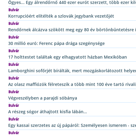
Ögyes... Egy álrendőrnő 440 ezer eurót szerzett, több ezer k
Bulvár
Korrupcióért elítélték a szlovák jegybank vezetőjét
Bulvár
Rendőrnek álcázva szökött meg egy 80 év börtönbüntetésre 
Bulvár
30 millió euró: Ferenc pápa drága szegénysége
Bulvár
17 holttestet találtak egy elhagyatott házban Mexikóban
Bulvár
Lamborghini sofőrjét bírálták, mert mozgáskorlátozott helyen
Bulvár
Az olasz maffiózók félreteszik a több mint 100 éve tartó rivali
Bulvár
Végveszélyben a parajdi sóbánya
Bulvár
A részeg sógor áthajtott kisfia lábán…
Bulvár
Egy kassai szerzetes az új pápáról: Személyesen ismerem - sze
Bulvár