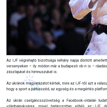
Az IJF végrehajtó bizottsága néhány napja döntött amellett
versenyeken – ily módon már a budapesti vb-n is – ráadásu
zászlajukat és himnuszukat is.
Az ukránok magyarázatot kértek, mire az IJF-től azt a válas
hogy a sport a párbeszéd, az egység és a megértés platformj
Az ukrán cselgáncsszövetség a Facebook-oldalán tudat
világbajnokságra, mivel határozottan elítéli az IJF 