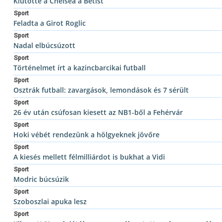
Kiütötte a Chelsea a Betist
Sport
Feladta a Girot Roglic
Sport
Nadal elbúcsúzott
Sport
Történelmet írt a kazincbarcikai futball
Sport
Osztrák futball: zavargások, lemondások és 7 sérült
Sport
26 év után csúfosan kiesett az NB1-ből a Fehérvár
Sport
Hoki vébét rendezünk a hölgyeknek jövőre
Sport
A kiesés mellett félmilliárdot is bukhat a Vidi
Sport
Modric búcsúzik
Sport
Szoboszlai apuka lesz
Sport