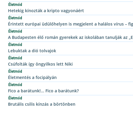
Életmód
Hetekig kínozták a kripto vagyonáért
Életmód
Érintett európai üdülőhelyen is megjelent a halálos vírus – fi
Életmód
A Budapesten élő román gyerekek az iskolában tanulják az „E
Életmód
Lebuktak a dió tolvajok
Életmód
Csúfolták így öngyilkos lett Niki
Életmód
Életmentés a focipályán
Életmód
Fico a barátunk!... Fico a barátunk?
Életmód
Brutális csilis kínzás a börtönben