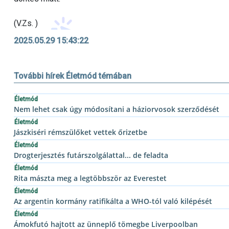
(V.Zs. )
2025.05.29 15:43:22
További hírek Életmód témában
Életmód
Nem lehet csak úgy módosítani a háziorvosok szerződését
Életmód
Jászkiséri rémszülőket vettek őrizetbe
Életmód
Drogterjesztés futárszolgálattal... de feladta
Életmód
Rita mászta meg a legtöbbször az Everestet
Életmód
Az argentin kormány ratifikálta a WHO-tól való kilépését
Életmód
Ámokfutó hajtott az ünneplő tömegbe Liverpoolban