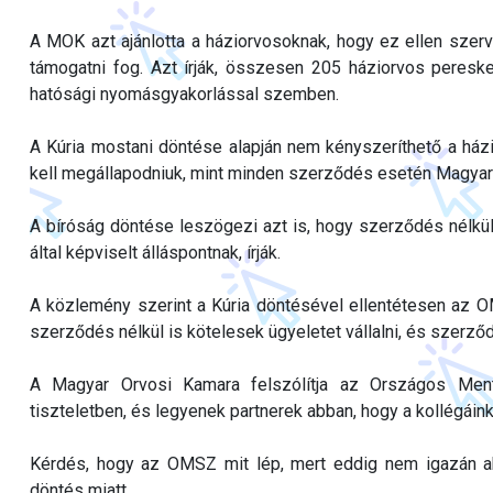
A MOK azt ajánlotta a háziorvosoknak, hogy ez ellen szer
támogatni fog. Azt írják, összesen 205 háziorvos peresk
hatósági nyomásgyakorlással szemben.
A Kúria mostani döntése alapján nem kényszeríthető a házi
kell megállapodniuk, mint minden szerződés esetén Magya
A bíróság döntése leszögezi azt is, hogy szerződés nélkü
által képviselt álláspontnak, írják.
A közlemény szerint a Kúria döntésével ellentétesen az OM
szerződés nélkül is kötelesek ügyeletet vállalni, és szerző
A Magyar Orvosi Kamara felszólítja az Országos Mentős
tiszteletben, és legyenek partnerek abban, hogy a kollégái
Kérdés, hogy az OMSZ mit lép, mert eddig nem igazán ak
döntés miatt.