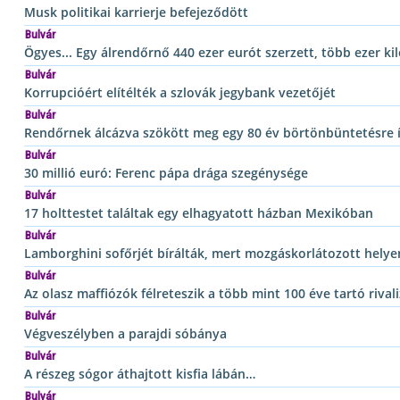
Musk politikai karrierje befejeződött
Bulvár
Ögyes... Egy álrendőrnő 440 ezer eurót szerzett, több ezer k
Bulvár
Korrupcióért elítélték a szlovák jegybank vezetőjét
Bulvár
Rendőrnek álcázva szökött meg egy 80 év börtönbüntetésre 
Bulvár
30 millió euró: Ferenc pápa drága szegénysége
Bulvár
17 holttestet találtak egy elhagyatott házban Mexikóban
Bulvár
Lamborghini sofőrjét bírálták, mert mozgáskorlátozott helyen
Bulvár
Az olasz maffiózók félreteszik a több mint 100 éve tartó rivali
Bulvár
Végveszélyben a parajdi sóbánya
Bulvár
A részeg sógor áthajtott kisfia lábán…
Bulvár