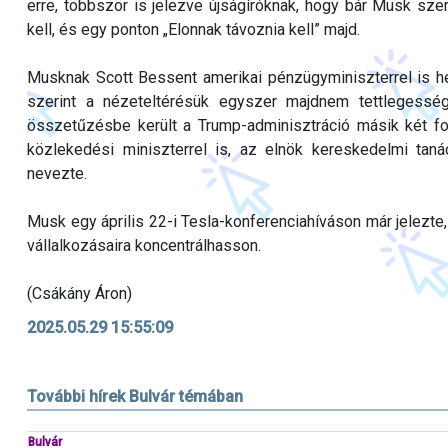
erre, többször is jelezve újságíróknak, hogy bár Musk sze
kell, és egy ponton „Elonnak távoznia kell” majd.
Musknak Scott Bessent amerikai pénzügyminiszterrel is he
szerint a nézeteltérésük egyszer majdnem tettlegesség
összetűzésbe került a Trump-adminisztráció másik két fo
közlekedési miniszterrel is, az elnök kereskedelmi tan
nevezte.
Musk egy április 22-i Tesla-konferenciahíváson már jelezte
vállalkozásaira koncentrálhasson.
(Csákány Áron)
2025.05.29 15:55:09
További hírek Bulvár témában
Bulvár