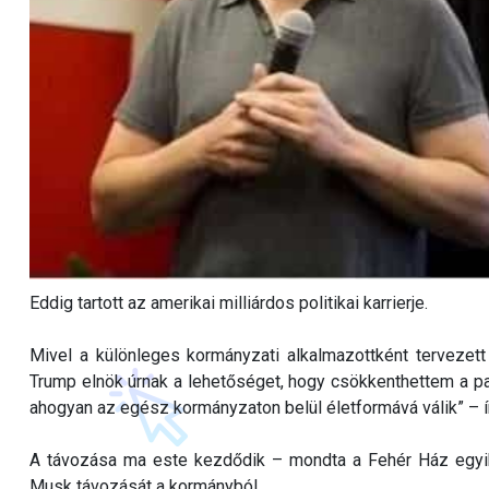
Eddig tartott az amerikai milliárdos politikai karrierje.
Mivel a különleges kormányzati alkalmazottként terveze
Trump elnök úrnak a lehetőséget, hogy csökkenthettem a pa
ahogyan az egész kormányzaton belül életformává válik” – í
A távozása ma este kezdődik – mondta a Fehér Ház egyik
Musk távozását a kormányból.