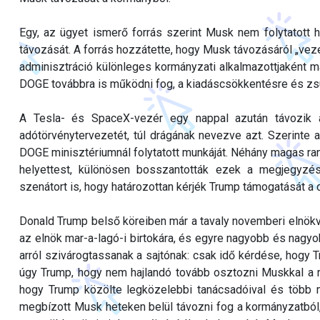
Egy, az ügyet ismerő forrás szerint Musk nem folytatott h
távozását. A forrás hozzátette, hogy Musk távozásáról „ve
adminisztráció különleges kormányzati alkalmazottjaként máj
DOGE továbbra is működni fog, a kiadáscsökkentésre és zsug
A Tesla- és SpaceX-vezér egy nappal azután távozik a
adótörvénytervezetét, túl drágának nevezve azt. Szerinte
DOGE minisztériumnál folytatott munkáját. Néhány magas rang
helyettest, különösen bosszantották ezek a megjegyzés
szenátort is, hogy határozottan kérjék Trump támogatását a
Donald Trump belső köreiben már a tavaly novemberi elnök
az elnök mar-a-lagó-i birtokára, és egyre nagyobb és nagyo
arról szivárogtassanak a sajtónak: csak idő kérdése, hogy
úgy Trump, hogy nem hajlandó tovább osztozni Muskkal a riv
hogy Trump közölte legközelebbi tanácsadóival és több m
megbízott Musk heteken belül távozni fog a kormányzatból, 