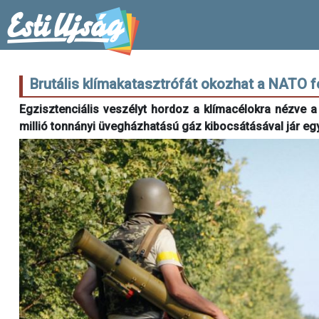
Brutális klímakatasztrófát okozhat a NATO 
Egzisztenciális veszélyt hordoz a klímacélokra nézve 
millió tonnányi üvegházhatású gáz kibocsátásával jár egy 