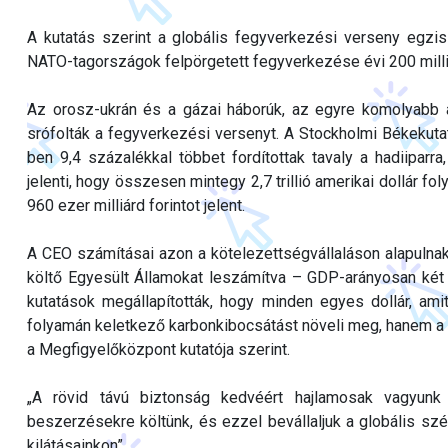
A kutatás szerint a globális fegyverkezési verseny egzisz
NATO-tagországok felpörgetett fegyverkezése évi 200 milli
Az orosz-ukrán és a gázai háborúk, az egyre komolyabb amer
srófolták a fegyverkezési versenyt. A Stockholmi Békekutat
ben 9,4 százalékkal többet fordítottak tavaly a hadiiparr
jelenti, hogy összesen mintegy 2,7 trillió amerikai dollár f
960 ezer milliárd forintot jelent.
A CEO számításai azon a kötelezettségvállaláson alapulna
költő Egyesült Államokat leszámítva – GDP-arányosan két 
kutatások megállapították, hogy minden egyes dollár, ami
folyamán keletkező karbonkibocsátást növeli meg, hanem a kl
a Megfigyelőközpont kutatója szerint.
„A rövid távú biztonság kedvéért hajlamosak vagyunk 
beszerzésekre költünk, és ezzel bevállaljuk a globális szé
kilátásainkon”