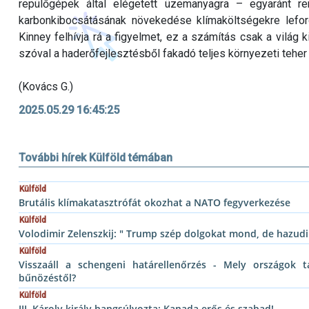
repülőgépek által elégetett üzemanyagra – egyaránt re
karbonkibocsátásának növekedése klímaköltségekre lefordí
Kinney felhívja rá a figyelmet, ez a számítás csak a világ
szóval a haderőfejlesztésből fakadó teljes környezeti teher
(Kovács G.)
2025.05.29 16:45:25
További hírek Külföld témában
Külföld
Brutális klímakatasztrófát okozhat a NATO fegyverkezése
Külföld
Volodimir Zelenszkij: " Trump szép dolgokat mond, de hazudi
Külföld
Visszaáll a schengeni határellenőrzés - Mely országok t
bűnözéstől?
Külföld
III. Károly király hangsúlyozta: Kanada erős és szabad!