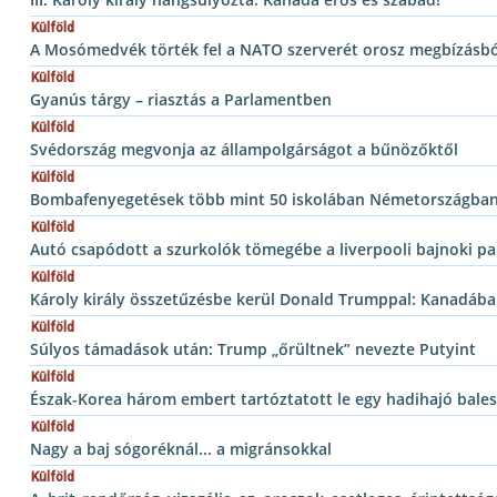
Külföld
A Mosómedvék törték fel a NATO szerverét orosz megbízásbó
Külföld
Gyanús tárgy – riasztás a Parlamentben
Külföld
Svédország megvonja az állampolgárságot a bűnözőktől
Külföld
Bombafenyegetések több mint 50 iskolában Németországban 
Külföld
Autó csapódott a szurkolók tömegébe a liverpooli bajnoki p
Külföld
Károly király összetűzésbe kerül Donald Trumppal: Kanadába 
Külföld
Súlyos támadások után: Trump „őrültnek” nevezte Putyint
Külföld
Észak-Korea három embert tartóztatott le egy hadihajó bales
Külföld
Nagy a baj sógoréknál... a migránsokkal
Külföld