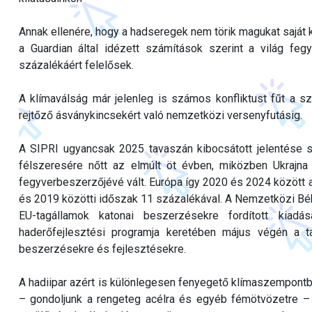
Annak ellenére, hogy a hadseregek nem törik magukat saját 
a Guardian által idézett számítások szerint a világ feg
százalékáért felelősek.
A klímaválság már jelenleg is számos konfliktust fűt a sz
rejtőző ásványkincsekért való nemzetközi versenyfutásig.
A SIPRI ugyancsak 2025 tavaszán kibocsátott jelentése s
félszeresére nőtt az elmúlt öt évben, miközben Ukrajn
fegyverbeszerzőjévé vált. Európa így 2020 és 2024 között 
és 2019 közötti időszak 11 százalékával. A Nemzetközi Bé
EU-tagállamok katonai beszerzésekre fordított kia
haderőfejlesztési programja keretében május végén a t
beszerzésekre és fejlesztésekre.
A hadiipar azért is különlegesen fenyegető klímaszempontb
– gondoljunk a rengeteg acélra és egyéb fémötvözetre – 