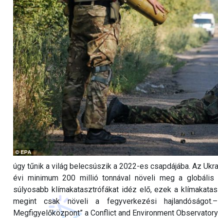
úgy tűnik a világ belecsúszik a 2022-es csapdájába. Az Ukra
évi minimum 200 millió tonnával növeli meg a globális s
súlyosabb klímakatasztrófákat idéz elő, ezek a klímakatas
megint csak növeli a fegyverkezési hajlandóságot.–
Megfigyelőközpont” a Conflict and Environment Observatory