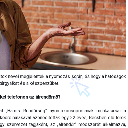
ozatok nevei megjelentek a nyomozás során, és hogy a hatóságok
tárgyaikat és a készpénzüket.
ket telefonon az álrendőrnő?
al „Hamis Rendőrség” nyomozócsoportjának munkatársai a
koordinálásával azonosítottak egy 32 éves, Bécsben élő török
egy szervezet tagjaként, az „álrendőr” módszerét alkalmazva,