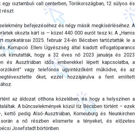
 egy isztambuli call centerben, Törökországban, 12 súlyos és
 részt.
n cselekmény befejezéséhez és négy másik megkísérléséhez. A
sérletek okozta kárt is – közel 440 000 eurót tesz ki. A „Hamis
 munkatársai 2025. február 24-én Bécsben tartóztatták le a
s Korrupció Elleni Ügyészség által kiadott elfogatóparancs
ások kimutatták, hogy a 32 éves nő 2023 januárja és 2023
n és Ausztriában idős emberekkel lépett kapcsolatba, a
borzóként” vagy telefonos ügyintézőként működve, és az
egtévesztette őket, ezzel hozzájárulva a fent említett
ához.
történt az áldozat otthona közelében, és hogy a helyszínen a
 találtak. A bűncselekmények közül tíz Bécsben történt – ezek
–, kettő pedig Alsó-Ausztriában, Korneuburg és Neunkirchen
s során a nő részben elismerte a tényeket, és előzetes
 bécsi Josefstadt börtönben.