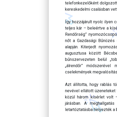
telefonkezelőként dolgozott
kereskedelmi csalásban vett
Így hozzájárult nyolc ilye
teljes kár – beleértve a kí
Rendőrség” nyomozócsoport
nőt a Gazdasági Bűnözés é
alapján. Kiterjedt nyomoz
augusztusa között Bécsbe
bűnszervezeten belül „to
„álrendőr” módszerével m
cselekmények megvalósítás
Azt állította, hogy rablás 
nevével ellátott üzeneteket
közül három kísérlet volt 
járásban. A meghallgatá
letartóztatásba helyezték a