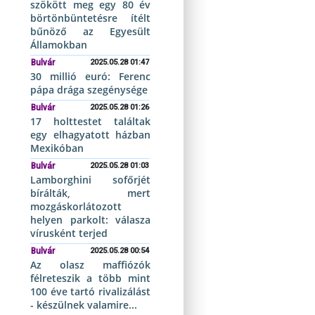
szökött meg egy 80 év
börtönbüntetésre ítélt
bűnöző az Egyesült
Államokban
Bulvár
2025.05.28 01:47
30 millió euró: Ferenc
pápa drága szegénysége
Bulvár
2025.05.28 01:26
17 holttestet találtak
egy elhagyatott házban
Mexikóban
Bulvár
2025.05.28 01:03
Lamborghini sofőrjét
bírálták, mert
mozgáskorlátozott
helyen parkolt: válasza
vírusként terjed
Bulvár
2025.05.28 00:54
Az olasz maffiózók
félreteszik a több mint
100 éve tartó rivalizálást
- készülnek valamire...