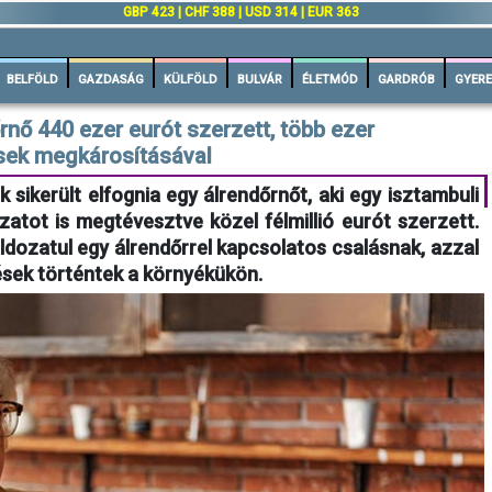
GBP 423 | CHF 388 | USD 314 | EUR 363
BELFÖLD
GAZDASÁG
KÜLFÖLD
BULVÁR
ÉLETMÓD
GARDRÓB
GYERE
rnő 440 ezer eurót szerzett, több ezer
ősek megkárosításával
sikerült elfognia egy álrendőrnőt, aki egy isztambuli
zatot is megtévesztve közel félmillió eurót szerzett.
ldozatul egy álrendőrrel kapcsolatos csalásnak, azzal
ések történtek a környékükön.