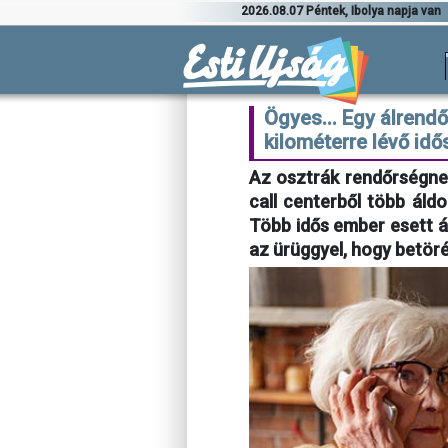
2026.08.07 Péntek, Ibolya napja van
Ögyes... Egy álrendő
kilométerre lévő id
Az osztrák rendőrségnek 
call centerből több áldo
Több idős ember esett á
az ürüggyel, hogy betör