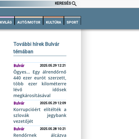
KERESÉS
KVILÁG
AUTÓ/MOTOR
KULTÚRA
SPORT
További hírek Bulvár
témában
Bulvár
2025.05.29 12:21
Ögyes... Egy álrendőrnő
440 ezer eurót szerzett,
több ezer kilométerre
lévő idősek
megkárosításával
Bulvár
2025.05.29 12:09
Korrupcióért elítélték a
szlovák jegybank
vezetőjét
Bulvár
2025.05.28 10:21
Rendőrnek álcázva