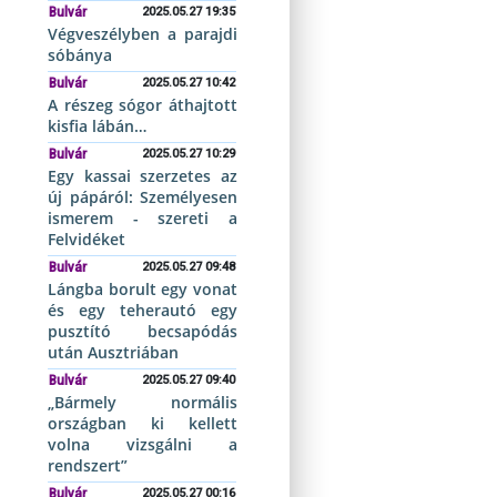
Bulvár
2025.05.27 19:35
Végveszélyben a parajdi
sóbánya
Bulvár
2025.05.27 10:42
A részeg sógor áthajtott
kisfia lábán…
Bulvár
2025.05.27 10:29
Egy kassai szerzetes az
új pápáról: Személyesen
ismerem - szereti a
Felvidéket
Bulvár
2025.05.27 09:48
Lángba borult egy vonat
és egy teherautó egy
pusztító becsapódás
után Ausztriában
Bulvár
2025.05.27 09:40
„Bármely normális
országban ki kellett
volna vizsgálni a
rendszert”
Bulvár
2025.05.27 00:16