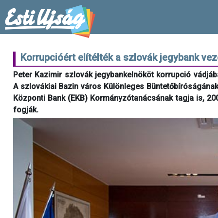
Korrupcióért elítélték a szlovák jegybank vez
Peter Kazimir szlovák jegybankelnököt korrupció vádjáb
A szlovákiai Bazin város Különleges Büntetőbíróságának 
Központi Bank (EKB) Kormányzótanácsának tagja is, 200 
fogják.