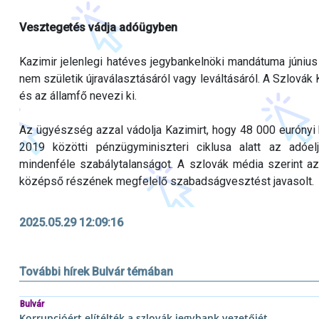
Vesztegetés vádja adóügyben
Kazimir jelenlegi hatéves jegybankelnöki mandátuma június 
nem születik újraválasztásáról vagy leváltásáról. A Szlovák K
és az államfő nevezi ki.
Az ügyészség azzal vádolja Kazimirt, hogy 48 000 eurónyi
2019 közötti pénzügyminiszteri ciklusa alatt az adóel
mindenféle szabálytalanságot. A szlovák média szerint az 
középső részének megfelelő szabadságvesztést javasolt.
2025.05.29 12:09:16
További hírek Bulvár témában
Bulvár
Korrupcióért elítélték a szlovák jegybank vezetőjét