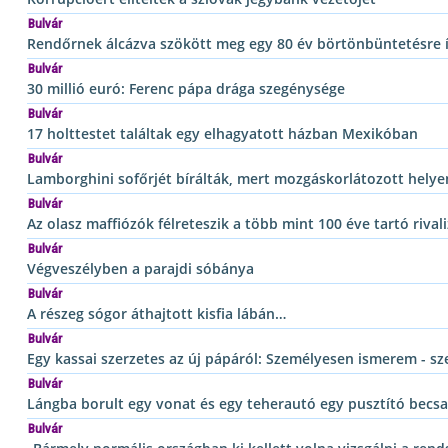
Bulvár
Rendőrnek álcázva szökött meg egy 80 év börtönbüntetésre 
Bulvár
30 millió euró: Ferenc pápa drága szegénysége
Bulvár
17 holttestet találtak egy elhagyatott házban Mexikóban
Bulvár
Lamborghini sofőrjét bírálták, mert mozgáskorlátozott helyen
Bulvár
Az olasz maffiózók félreteszik a több mint 100 éve tartó rivali
Bulvár
Végveszélyben a parajdi sóbánya
Bulvár
A részeg sógor áthajtott kisfia lábán…
Bulvár
Egy kassai szerzetes az új pápáról: Személyesen ismerem - sze
Bulvár
Lángba borult egy vonat és egy teherautó egy pusztító becs
Bulvár