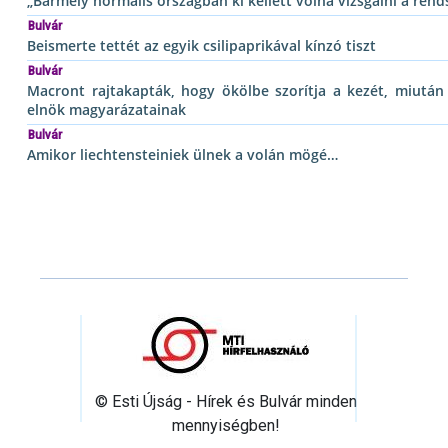
„Bármely normális országban ki kellett volna vizsgálni a rend
Bulvár
Beismerte tettét az egyik csilipaprikával kínzó tiszt
Bulvár
Macront rajtakapták, hogy ökölbe szorítja a kezét, miután
elnök magyarázatainak
Bulvár
Amikor liechtensteiniek ülnek a volán mögé…
© Esti Újság - Hírek és Bulvár minden
mennyiségben!