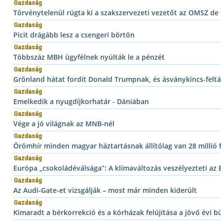
Gazdaság
Törvénytelenül rúgta ki a szakszervezeti vezetőt az OMSZ de
Gazdaság
Picit drágább lesz a csengeri börtön
Gazdaság
Többszáz MBH ügyfélnek nyúlták le a pénzét
Gazdaság
Grönland hátat fordít Donald Trumpnak, és ásványkincs-feltá
Gazdaság
Emelkedik a nyugdíjkorhatár - Dániában
Gazdaság
Vége a jó világnak az MNB-nél
Gazdaság
Örömhír minden magyar háztartásnak állítólag van 28 millió f
Gazdaság
Európa „csokoládéválsága”: A klímaváltozás veszélyezteti az 
Gazdaság
Az Audi-Gate-et vizsgálják – most már minden kiderült
Gazdaság
Kimaradt a bérkorrekció és a kórházak felújítása a jövő évi 