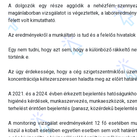
A dolgozók egy része aggódik a nehézfém-szennyezé
magánlaborban vizsgálatot is végeztettek, a laboreredmény
felett volt kimutatható.
Az eredményekről a munkáltató is tud és a felelős hivatalok 
Egy nem tudni, hogy azt sem, hogy a különböző rákkeltő 
történik e.
Az ügy érdekessége, hogy a cég szigetszentmiklósi üzemb
koncentrációja kétezerszeresen haladta meg az előírt határé
A 2021. és a 2024. évben érkezett bejelentés hatóságunkho
higiénés kérdések, munkaszervezés, munkaeszközök, személy
terhelést érintően bejelentés (panasz, közérdekű bejelentés)
A monitoring vizsgálat eredményeként 12 fő esetében muta
közül a kobalt esetében egyetlen esetben sem volt határért