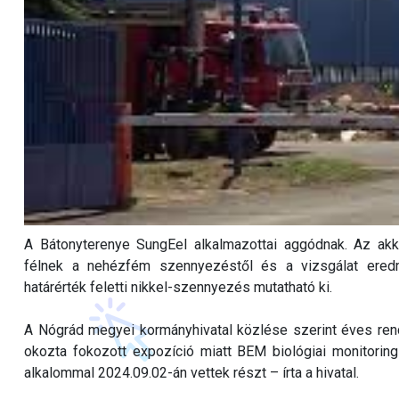
A Bátonyterenye SungEel alkalmazottai aggódnak. Az akk
félnek a nehézfém szennyezéstől és a vizsgálat ered
határérték feletti nikkel-szennyezés mutatható ki.
A Nógrád megyei kormányhivatal közlése szerint éves rend
okozta fokozott expozíció miatt BEM biológiai monitorin
alkalommal 2024.09.02-án vettek részt – írta a hivatal.