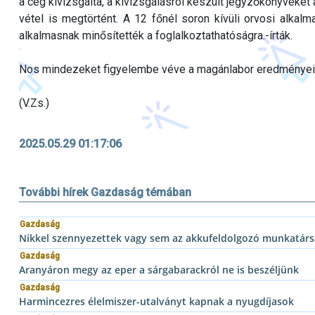
a cég kivizsgálta, a kivizsgálásról készült jegyzőkönyveket
vétel is megtörtént. A 12 főnél soron kívüli orvosi alkal
alkalmasnak minősítették a foglalkoztathatóságra.-írták.
Nos mindezeket figyelembe véve a magánlabor eredményei 
(V.Zs.)
2025.05.29 01:17:06
További hírek Gazdaság témában
Gazdaság
Nikkel szennyezettek vagy sem az akkufeldolgozó munkatárs
Gazdaság
Aranyáron megy az eper a sárgabarackról ne is beszéljünk
Gazdaság
Harmincezres élelmiszer-utalványt kapnak a nyugdíjasok