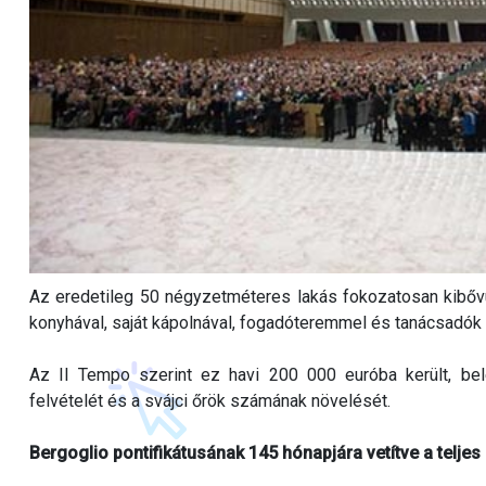
Az eredetileg 50 négyzetméteres lakás fokozatosan kibővü
konyhával, saját kápolnával, fogadóteremmel és tanácsadók 
Az Il Tempo szerint ez havi 200 000 euróba került, bel
felvételét és a svájci őrök számának növelését.
Bergoglio pontifikátusának 145 hónapjára vetítve a teljes 