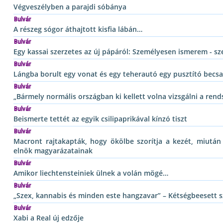
Végveszélyben a parajdi sóbánya
Bulvár
A részeg sógor áthajtott kisfia lábán…
Bulvár
Egy kassai szerzetes az új pápáról: Személyesen ismerem - sze
Bulvár
Lángba borult egy vonat és egy teherautó egy pusztító becs
Bulvár
„Bármely normális országban ki kellett volna vizsgálni a rend
Bulvár
Beismerte tettét az egyik csilipaprikával kínzó tiszt
Bulvár
Macront rajtakapták, hogy ökölbe szorítja a kezét, miután
elnök magyarázatainak
Bulvár
Amikor liechtensteiniek ülnek a volán mögé…
Bulvár
„Szex, kannabis és minden este hangzavar” – Kétségbeesett
Bulvár
Xabi a Real új edzője