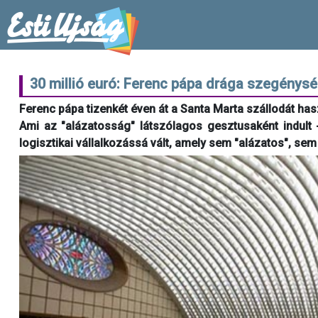
30 millió euró: Ferenc pápa drága szegénys
Ferenc pápa tizenkét éven át a Santa Marta szállodát has
Ami az "alázatosság" látszólagos gesztusaként indult -
logisztikai vállalkozássá vált, amely sem "alázatos", se