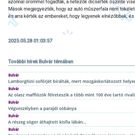
azonnal örömmel fogadták, a netezők dicsérték őszinte vis
Mások megjegyezték, hogy az autó műszerfala nem tökéletes
és arra kérték az embereket, hogy legyenek elnézőbbek, és
2025.05.28 01:03:57
További hírek Bulvár témában
Bulvár
Lamborghini sofőrjét bírálták, mert mozgáskorlátozott helyen
Bulvár
Az olasz maffiózók félreteszik a több mint 100 éve tartó rivali
Bulvár
Végveszélyben a parajdi sóbánya
Bulvár
A részeg sógor áthajtott kisfia lábán…
Bulvár