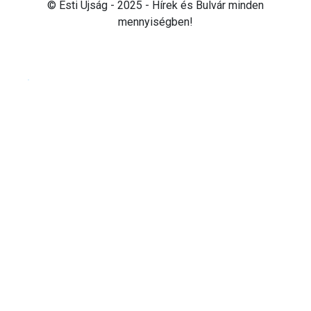
© Esti Újság - 2025 - Hírek és Bulvár minden
mennyiségben!
Cookie beállítások testre szabása