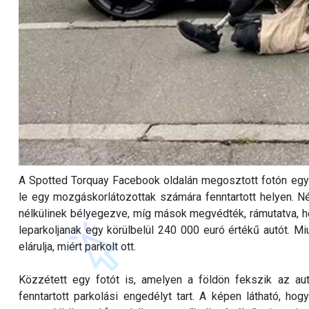
A Spotted Torquay Facebook oldalán megosztott fotón egy 
le egy mozgáskorlátozottak számára fenntartott helyen. Né
nélkülinek bélyegezve, míg mások megvédték, rámutatva, h
leparkoljanak egy körülbelül 240 000 euró értékű autót. Mi
elárulja, miért parkolt ott.
Közzétett egy fotót is, amelyen a földön fekszik az a
fenntartott parkolási engedélyt tart. A képen látható, ho