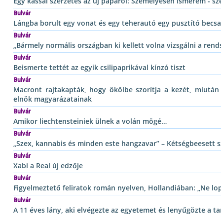
Egy kassai szerzetes az új pápáról: Személyesen ismerem - sze
Bulvár
Lángba borult egy vonat és egy teherautó egy pusztító becs
Bulvár
„Bármely normális országban ki kellett volna vizsgálni a rend
Bulvár
Beismerte tettét az egyik csilipaprikával kínzó tiszt
Bulvár
Macront rajtakapták, hogy ökölbe szorítja a kezét, miután
elnök magyarázatainak
Bulvár
Amikor liechtensteiniek ülnek a volán mögé…
Bulvár
„Szex, kannabis és minden este hangzavar” – Kétségbeesett
Bulvár
Xabi a Real új edzője
Bulvár
Figyelmeztető feliratok román nyelven, Hollandiában: „Ne lop
Bulvár
A 11 éves lány, aki elvégezte az egyetemet és lenyűgözte a tan