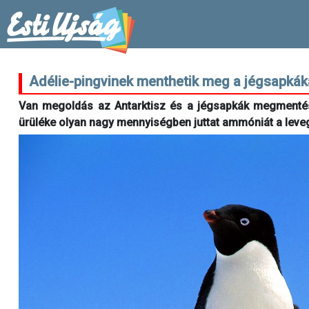
Adélie-pingvinek menthetik meg a jégsapkák
Van megoldás az Antarktisz és a jégsapkák megmentésér
ürüléke olyan nagy mennyiségben juttat ammóniát a leveg