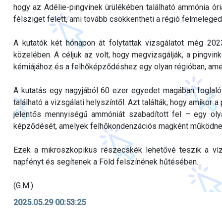
hogy az Adélie-pingvinek ürülékében található ammónia óri
félsziget felett, ami tovább csökkentheti a régió felmeleged
A kutatók két hónapon át folytattak vizsgálatot még 2023
közelében. A céljuk az volt, hogy megvizsgálják, a pingvink
kémiájához és a felhőképződéshez egy olyan régióban, amel
A kutatás egy nagyjából 60 ezer egyedet magában foglaló k
található a vizsgálati helyszíntől. Azt találták, hogy amikor
jelentős mennyiségű ammóniát szabadított fel – egy oly
képződését, amelyek felhőkondenzációs magként működne
Ezek a mikroszkopikus részecskék lehetővé teszik a víz
napfényt és segítenek a Föld felszínének hűtésében.
(G.M.)
2025.05.29 00:53:25