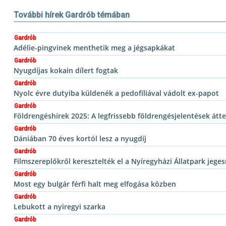
További hírek Gardrób témában
Gardrób
Adélie-pingvinek menthetik meg a jégsapkákat
Gardrób
Nyugdíjas kokain dílert fogtak
Gardrób
Nyolc évre dutyiba küldenék a pedofíliával vádolt ex-papot
Gardrób
Földrengéshírek 2025: A legfrissebb földrengésjelentések átt
Gardrób
Dániában 70 éves kortól lesz a nyugdíj
Gardrób
Filmszereplőkről keresztelték el a Nyíregyházi Állatpark jege
Gardrób
Most egy bulgár férfi halt meg elfogása közben
Gardrób
Lebukott a nyiregyi szarka
Gardrób