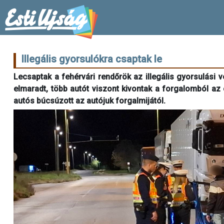
Illegális gyorsulókra csaptak le
Lecsaptak a fehérvári rendőrök az illegális gyorsulási 
elmaradt, több autót viszont kivontak a forgalomból az
autós búcsúzott az autójuk forgalmijától.