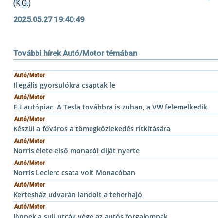
(K.G.)
2025.05.27 19:40:49
További hírek Autó/Motor témában
Autó/Motor
Illegális gyorsulókra csaptak le
Autó/Motor
EU autópiac: A Tesla továbbra is zuhan, a VW felemelkedik
Autó/Motor
Készül a főváros a tömegközlekedés ritkítására
Autó/Motor
Norris élete első monacói díját nyerte
Autó/Motor
Norris Leclerc csata volt Monacóban
Autó/Motor
Kertesház udvarán landolt a teherhajó
Autó/Motor
Jönnek a suli utcák vége az autós forgalomnak