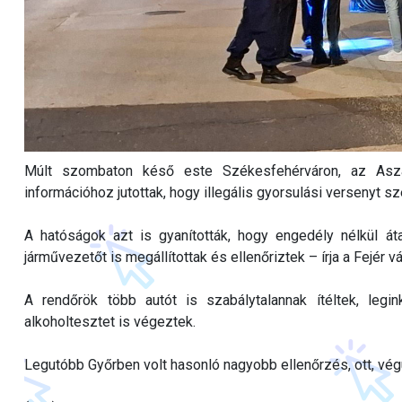
Múlt szombaton késő este Székesfehérváron, az Aszalv
információhoz jutottak, hogy illegális gyorsulási versenyt sz
A hatóságok azt is gyanították, hogy engedély nélkül át
járművezetőt is megállítottak és ellenőriztek – írja a Fejér 
A rendőrök több autót is szabálytalannak ítéltek, leg
alkoholtesztet is végeztek.
Legutóbb Győrben volt hasonló nagyobb ellenőrzés, ott, végü