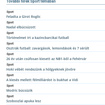
További hírek Sport témában
Sport
Feladta a Girot Roglic
Sport
Nadal elbúcsúzott
Sport
Történelmet írt a kazincbarcikai futball
Sport
Osztrák futball: zavargások, lemondások és 7 sérült
Sport
26 év után csúfosan kiesett az NB1-ből a Fehérvár
Sport
Hoki vébét rendezünk a hölgyeknek jövőre
Sport
A kiesés mellett félmilliárdot is bukhat a Vidi
Sport
Modric búcsúzik
Sport
Szoboszlai apuka lesz