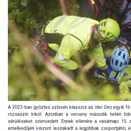
A 2023-ban győztes szlovén klasszis az idei Giro egyik fő 
rózsaszín trikót. Azonban a verseny második hetén tö
sérüléseket szenvedett. Ennek ellenére a vasárnapi 15
emelkedőjén viszont leszakadt a legjobbak csoportjától, 