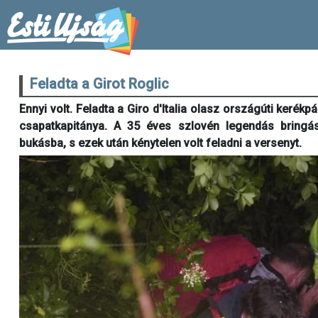
Feladta a Girot Roglic
Ennyi volt. Feladta a Giro d'Italia olasz országúti keré
csapatkapitánya. A 35 éves szlovén legendás bringá
bukásba, s ezek után kénytelen volt feladni a versenyt.