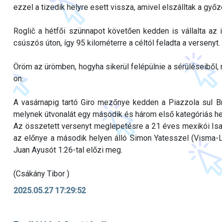
ezzel a tizedik helyre esett vissza, amivel elszálltak a győz
Roglič a hétfői szünnapot követően kedden is vállalta az
csúszós úton, így 95 kilométerre a céltól feladta a versenyt.
Öröm az ürömben, hogyha sikerül felépülnie a sérüléseiből, mi
on.
A vasárnapig tartó Giro mezőnye kedden a Piazzola sul Bre
melynek útvonalát egy második és három első kategóriás he
Az összetett versenyt meglepetésre a 21 éves mexikói Isa
az előnye a második helyen álló Simon Yatesszel (Visma-L
Juan Ayusót 1:26-tal előzi meg.
(Csákány Tibor )
2025.05.27 17:29:52