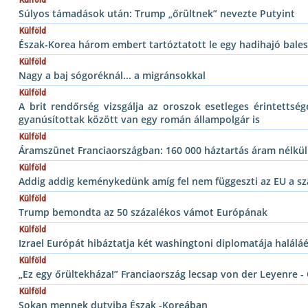
Súlyos támadások után: Trump „őrültnek” nevezte Putyint
Külföld
Észak-Korea három embert tartóztatott le egy hadihajó bales
Külföld
Nagy a baj sógoréknál... a migránsokkal
Külföld
A brit rendőrség vizsgálja az oroszok esetleges érintettsé
gyanúsítottak között van egy román állampolgár is
Külföld
Áramszünet Franciaországban: 160 000 háztartás áram nélkül
Külföld
Addig addig keménykedünk amíg fel nem függeszti az EU a sz
Külföld
Trump bemondta az 50 százalékos vámot Európának
Külföld
Izrael Európát hibáztatja két washingtoni diplomatája haláláér
Külföld
„Ez egy őrültekháza!” Franciaország lecsap von der Leyenre -
Külföld
Sokan mennek dutyiba Észak -Koreában