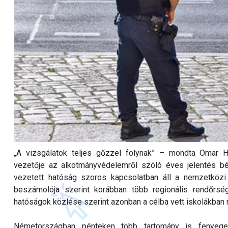
„A vizsgálatok teljes gőzzel folynak” – mondta Omar Ha
vezetője az alkotmányvédelemről szóló éves jelentés bécs
vezetett hatóság szoros kapcsolatban áll a nemzetközi
beszámolója szerint korábban több regionális rendőrsé
hatóságok közlése szerint azonban a célba vett iskolákban n
Németországban pénteken több tartomány is fenyegető 