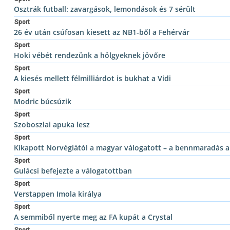
Osztrák futball: zavargások, lemondások és 7 sérült
Sport
26 év után csúfosan kiesett az NB1-ből a Fehérvár
Sport
Hoki vébét rendezünk a hölgyeknek jövőre
Sport
A kiesés mellett félmilliárdot is bukhat a Vidi
Sport
Modric búcsúzik
Sport
Szoboszlai apuka lesz
Sport
Kikapott Norvégiától a magyar válogatott – a bennmaradás 
Sport
Gulácsi befejezte a válogatottban
Sport
Verstappen Imola királya
Sport
A semmiből nyerte meg az FA kupát a Crystal
Sport