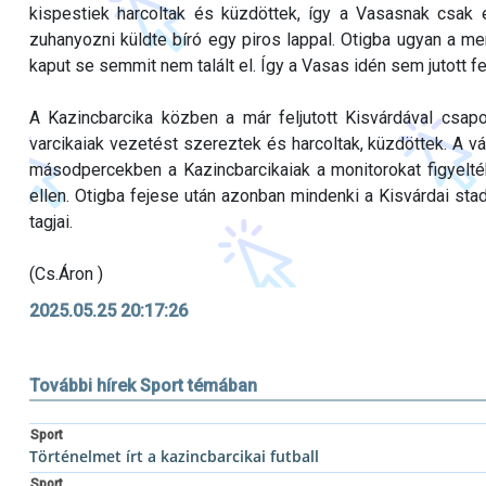
kispestiek harcoltak és küzdöttek, így a Vasasnak csak 
zuhanyozni küldte bíró egy piros lappal. Otigba ugyan a m
kaput se semmit nem talált el. Így a Vasas idén sem jutott fel
A Kazincbarcika közben a már feljutott Kisvárdával csa
varcikaiak vezetést szereztek és harcoltak, küzdöttek. A vá
másodpercekben a Kazincbarcikaiak a monitorokat figyelté
ellen. Otigba fejese után azonban mindenki a Kisvárdai sta
tagjai.
(Cs.Áron )
2025.05.25 20:17:26
További hírek Sport témában
Sport
Történelmet írt a kazincbarcikai futball
Sport