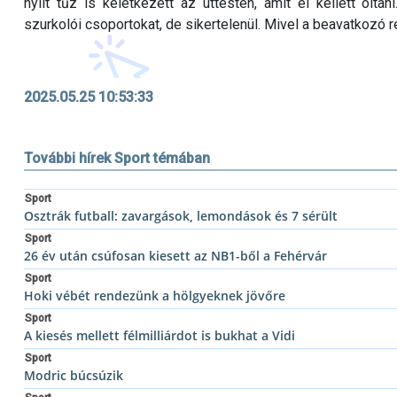
nyílt tűz is keletkezett az úttesten, amit el kellett olt
szurkolói csoportokat, de sikertelenül. Mivel a beavatkozó r
2025.05.25 10:53:33
További hírek Sport témában
Sport
Osztrák futball: zavargások, lemondások és 7 sérült
Sport
26 év után csúfosan kiesett az NB1-ből a Fehérvár
Sport
Hoki vébét rendezünk a hölgyeknek jövőre
Sport
A kiesés mellett félmilliárdot is bukhat a Vidi
Sport
Modric búcsúzik