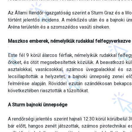
Az Állami Rendőr-igazgatóság szerint a Sturm Graz és a Wol
történt jelentős incidens. A mérkőzés után és a bajnoki ü
Aréna területén és a szomszédos vasúti síneken.
Maszkos emberek, némelyikük rudakkal felfegyverkezve
Este fél 9 körül álarcos férfiak, némelyikük rudakkal felf
őröket, és ötöt megsebesítettek közülük. A beavatkozó kü
asztalokkal, vasrácsokkal, számos üvegpalackkal és sz
lecsillapították a helyzetet, a bajnoki ünnepség zenei e
felmérése alapján. Röviddel ezután szándékosan bekapcso
következtében riasztották a tűzoltókat.
A Sturm bajnoki ünnepsége
A rendőrségi jelentés szerint hajnali 12:30 körül körülbelül
bár előtt, hangos zenét játszottak, számos pirotechnikai 