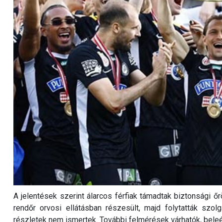
A jelentések szerint álarcos férfiak támadtak biztonsági ő
rendőr orvosi ellátásban részesült, majd folytatták szol
részletek nem ismertek. További felmérések várhatók, bele