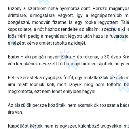
Bizony a szerelem néha nyomorba dönt. Persze magányos vo
érintésre, simogatásra vágyott, így a legnépszerűbb ma
böngészni, mondván fizetne is egy röpke légyottért. Talál
kapcsolatot, a nőt házhoz rendelte az alkalmi szexre, s ki i
idős férfi pedig a meghiúsult légyott után haza is fuvaroz
elnézést kérve amiért rabolta az idejét.
Barby – aki polgári nevén Erika – és rokonai, a 30 éves Kri
vén kecskének nevezett férfin, majd hirtelen rájöttek, hogy e
Fel is keresték a nyugdíjas férfit, úgy mutatkoztak be neki 
ami miatt lépniük kell, mert lányuk még nem töltötte be 
megrontotta, ezt nem lehet ennyiben hagyni.
Az álszülők persze közölték, nem akarnak ők rosszat a bács
ára van.
Kárpótlást kértek, nem is egyszer, különböző ürügyekkel másf