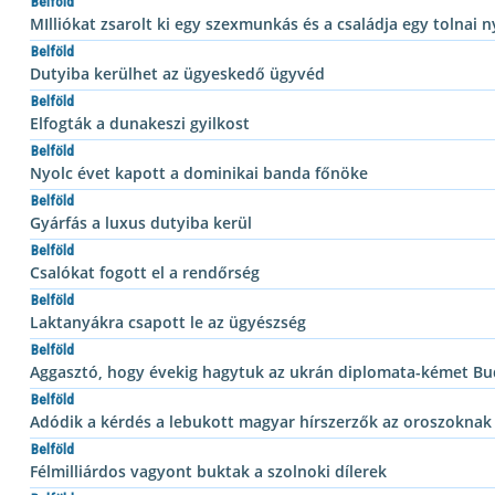
Belföld
MIlliókat zsarolt ki egy szexmunkás és a családja egy tolnai n
Belföld
Dutyiba kerülhet az ügyeskedő ügyvéd
Belföld
Elfogták a dunakeszi gyilkost
Belföld
Nyolc évet kapott a dominikai banda főnöke
Belföld
Gyárfás a luxus dutyiba kerül
Belföld
Csalókat fogott el a rendőrség
Belföld
Laktanyákra csapott le az ügyészség
Belföld
Aggasztó, hogy évekig hagytuk az ukrán diplomata-kémet Bu
Belföld
Adódik a kérdés a lebukott magyar hírszerzők az oroszoknak
Belföld
Félmilliárdos vagyont buktak a szolnoki dílerek