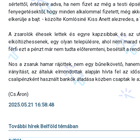
sértettől, értésére adva, ha nem fizet az még a testi épsé
fenyegetésektől, hogy minden alkalommal fizetett, még akko
elkerülje a bajt. - közölte Komlósiné Kiss Anett alezredes,
A zsarolók éhesek lettek és egyre kapzsibbak és az uto
elköltözhessenek, egy olyan településre, ahol nem marad r
férfi ezt a pénzt már nem tudta előteremteni, besétált a ren
Nos a zsaruk hamar rájöttek, nem egy bűnelkövető, hanem 
irányítást, az általuk elmondottak alapján hívta fel az idős
csalipénzként használt bankók átadása közben csaptak le a
(Cs.Áron)
2025.05.21 16:58:48
További hírek Belföld témában