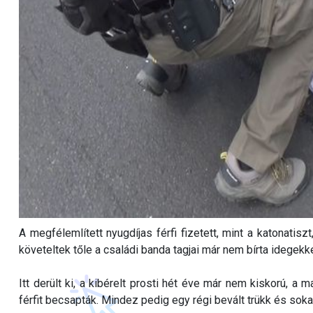
A megfélemlített nyugdíjas férfi fizetett, mint a katonatis
követeltek tőle a családi banda tagjai már nem bírta idegekk
Itt derült ki, a kibérelt prosti hét éve már nem kiskorú, a 
férfit becsapták. Mindez pedig egy régi bevált trükk és sok