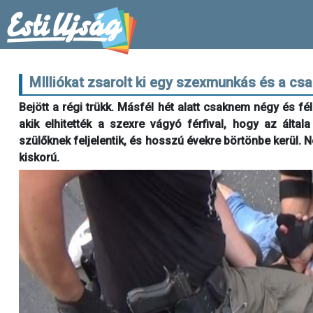
MIlliókat zsarolt ki egy szexmunkás és a csa
Bejött a régi trükk. Másfél hét alatt csaknem négy és fél m
akik elhitették a szexre vágyó férfival, hogy az által
szülőknek feljelentik, és hosszú évekre börtönbe kerül. N
kiskorú.