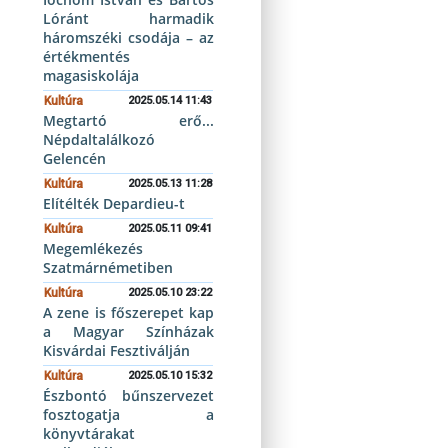
Lóránt harmadik
háromszéki csodája – az
értékmentés
magasiskolája
Kultúra
2025.05.14 11:43
Megtartó erő...
Népdaltalálkozó
Gelencén
Kultúra
2025.05.13 11:28
Elítélték Depardieu-t
Kultúra
2025.05.11 09:41
Megemlékezés
Szatmárnémetiben
Kultúra
2025.05.10 23:22
A zene is főszerepet kap
a Magyar Színházak
Kisvárdai Fesztiválján
Kultúra
2025.05.10 15:32
Észbontó bűnszervezet
fosztogatja a
könyvtárakat