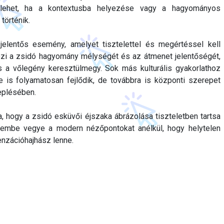
n lehet, ha a kontextusba helyezése vagy a hagyományos
történik.
jelentős esemény, amelyet tisztelettel és megértéssel kell
rözi a zsidó hagyomány mélységét és az átmenet jelentőségét,
a vőlegény keresztülmegy. Sok más kulturális gyakorlathoz
e is folyamatosan fejlődik, de továbbra is központi szerepet
eplésében.
a, hogy a zsidó esküvői éjszaka ábrázolása tiszteletben tartsa
lembe vegye a modern nézőpontokat anélkül, hogy helytelen
nzációhajhász lenne.