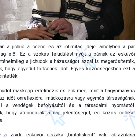
n a jichud a csend és az intimitás ideje, amelyben a pár
ság elől. Ez a szokás felüdülést nyújt a párnak az esküvői
ténelmileg a jichudok a házasságot azzal is megerősítették,
, hogy egyedül töltsenek időt. Egyes közösségekben ezt a
intették.
ichudot másképp értelmezik és élik meg, mint a hagyományos
az időt önreflexióra, imádkozásra vagy egymás társaságának
vol a vendégek befolyásától és a társadalmi nyomástól.
k, hogy átgondolják a nap jelentőségét, és közös célokat
e.
y a zsidó esküvői éjszaka „brutálisként” való ábrázolása