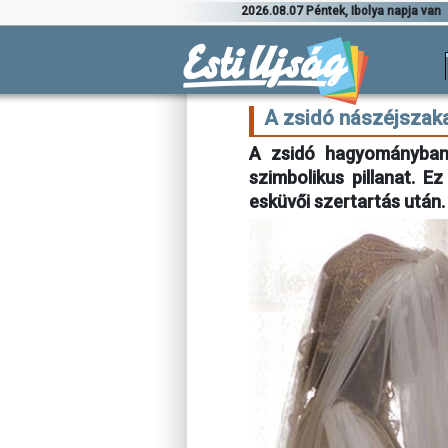
2026.08.07 Péntek, Ibolya napja van
A zsidó nászéjszak
A zsidó hagyományban 
szimbolikus pillanat. E
esküvői szertartás után.