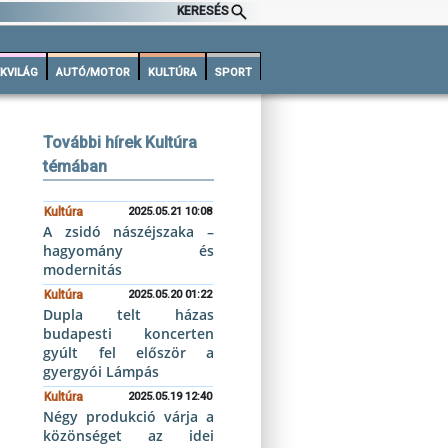
KERESÉS
KVILÁG
AUTÓ/MOTOR
KULTÚRA
SPORT
További hírek Kultúra
témában
Kultúra
2025.05.21 10:08
A zsidó nászéjszaka –
hagyomány és
modernitás
Kultúra
2025.05.20 01:22
Dupla telt házas
budapesti koncerten
gyúlt fel először a
gyergyói Lámpás
Kultúra
2025.05.19 12:40
Négy produkció várja a
közönséget az idei