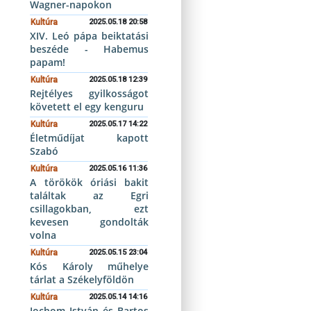
Wagner-napokon
Kultúra
2025.05.18 20:58
XIV. Leó pápa beiktatási
beszéde - Habemus
papam!
Kultúra
2025.05.18 12:39
Rejtélyes gyilkosságot
követett el egy kenguru
Kultúra
2025.05.17 14:22
Életműdíjat kapott
Szabó
Kultúra
2025.05.16 11:36
A törökök óriási bakit
találtak az Egri
csillagokban, ezt
kevesen gondolták
volna
Kultúra
2025.05.15 23:04
Kós Károly műhelye
tárlat a Székelyföldön
Kultúra
2025.05.14 14:16
Iochom István és Bartos