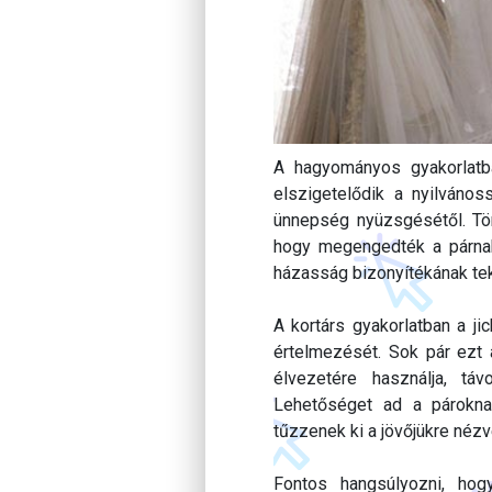
A hagyományos gyakorlatba
elszigetelődik a nyilvános
ünnepség nyüzsgésétől. Tör
hogy megengedték a párnak
házasság bizonyítékának tek
A kortárs gyakorlatban a j
értelmezését. Sok pár ezt 
élvezetére használja, tá
Lehetőséget ad a párokna
tűzzenek ki a jövőjükre nézv
Fontos hangsúlyozni, hog