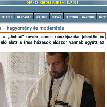
GBP 423 | CHF 388 | USD 314 | EUR 363
BELFÖLD
GAZDASÁG
KÜLFÖLD
BULVÁR
ÉLETMÓD
GARDRÓB
GYERE
a – hagyomány és modernitás
a „Jichud” néven ismert nászéjszaka jelentős és
z idő alatt a friss házasok először vannak együtt az