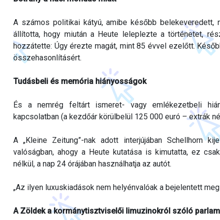
A számos politikai kátyú, amibe később belekeveredett, ne
állította, hogy miután a Heute leleplezte a történetet, r
hozzátette: Úgy érezte magát, mint 85 évvel ezelőtt. Később
összehasonlításért.
Tudásbeli és memória hiányosságok
És a nemrég feltárt ismeret- vagy emlékezetbeli hiány
kapcsolatban (a kezdőár körülbelül 125 000 euró – extrák nélk
A „Kleine Zeitung”-nak adott interjújában Schellhorn ki
valóságban, ahogy a Heute kutatása is kimutatta, ez csa
nélkül, a nap 24 órájában használhatja az autót.
„Az ilyen luxuskiadások nem helyénvalóak a bejelentett me
A Zöldek a kormánytisztviselői limuzinokról szóló parla