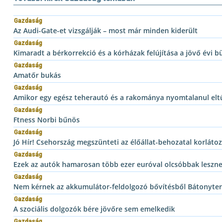
Gazdaság
Az Audi-Gate-et vizsgálják – most már minden kiderült
Gazdaság
Kimaradt a bérkorrekció és a kórházak felújítása a jövő évi 
Gazdaság
Amatőr bukás
Gazdaság
Amikor egy egész teherautó és a rakománya nyomtalanul elt
Gazdaság
Ftness Norbi bűnös
Gazdaság
Jó Hír! Csehország megszünteti az élőállat-behozatal korláto
Gazdaság
Ezek az autók hamarosan több ezer euróval olcsóbbak leszne
Gazdaság
Nem kérnek az akkumulátor-feldolgozó bővítésből Bátonyte
Gazdaság
A szociális dolgozók bére jövőre sem emelkedik
Gazdaság