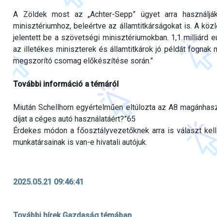
A Zöldek most az „Achter-Sepp” ügyet arra használják
minisztériumhoz, beleértve az államtitkárságokat is. A kö
jelentett be a szövetségi minisztériumokban. 1,1 milliárd 
az illetékes miniszterek és államtitkárok jó példát fognak 
megszorító csomag előkészítése során.”
További információ a témáról
Miután Schellhorn egyértelműen eltúlozta az A8 magánhaszná
díjat a céges autó használatáért?”65
Érdekes módon a főosztályvezetőknek arra is választ kell 
munkatársainak is van-e hivatali autójuk.
2025.05.21 09:46:41
További hírek Gazdaság témában