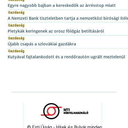
Egyre nagyobb bajban a kereskedők az árrésstop miatt
Gazdaság
A Nemzeti Bank tiszteletben tartja a nemzetközi bírósági ítél
Gazdaság
Pletykák keringenek az orosz földgáz betiltásáról
Gazdaság
Újabb csapás a szlovákiai gazdákra
Gazdaság
Kutyával fajtalankodott és a rendőrautón ugrált meztelenül
© Esti Újság - Hírek és Bulvár minden