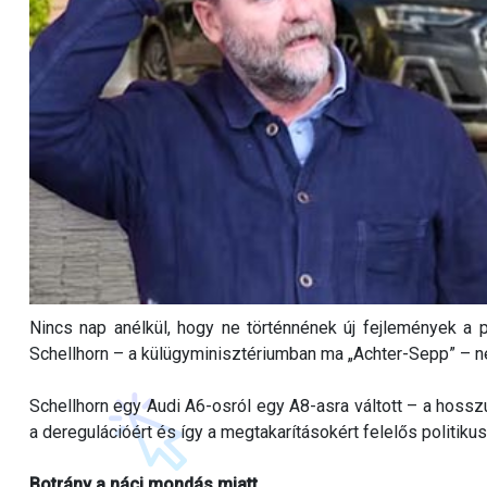
Nincs nap anélkül, hogy ne történnének új fejlemények a po
Schellhorn – a külügyminisztériumban ma „Achter-Sepp” – neo
Schellhorn egy Audi A6-osról egy A8-asra váltott – a hosszú
a deregulációért és így a megtakarításokért felelős politikust
Botrány a náci mondás miatt