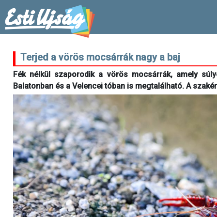
Terjed a vörös mocsárrák nagy a baj
Fék nélkül szaporodik a vörös mocsárrák, amely súlyo
Balatonban és a Velencei tóban is megtalálható. A szaké