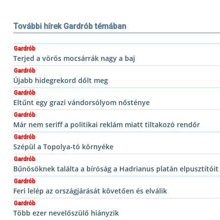
További hírek Gardrób témában
Gardrób
Terjed a vörös mocsárrák nagy a baj
Gardrób
Újabb hidegrekord dőlt meg
Gardrób
Eltűnt egy grazi vándorsólyom nősténye
Gardrób
Már nem seriff a politikai reklám miatt tiltakozó rendőr
Gardrób
Szépül a Topolya-tó környéke
Gardrób
Bűnösöknek találta a bíróság a Hadrianus platán elpusztítóit
Gardrób
Feri lelép az országjárását követően és elválik
Gardrób
Több ezer nevelőszülő hiányzik