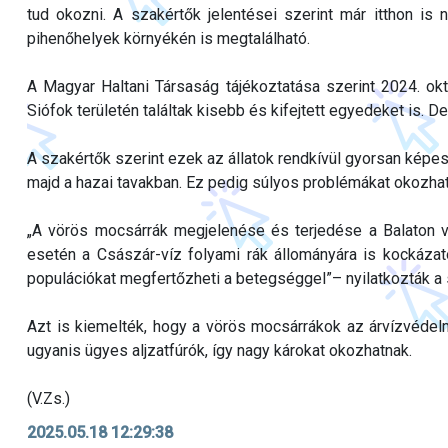
tud okozni. A szakértők jelentései szerint már itthon is 
pihenőhelyek környékén is megtalálható.
A Magyar Haltani Társaság tájékoztatása szerint 2024. ok
Siófok területén találtak kisebb és kifejtett egyedeket is. 
A szakértők szerint ezek az állatok rendkívül gyorsan képe
majd a hazai tavakban. Ez pedig súlyos problémákat okozhat
„A vörös mocsárrák megjelenése és terjedése a Balaton v
esetén a Császár-víz folyami rák állományára is kockázatot 
populációkat megfertőzheti a betegséggel”– nyilatkozták 
Azt is kiemelték, hogy a vörös mocsárrákok az árvízvédelmi
ugyanis ügyes aljzatfúrók, így nagy károkat okozhatnak.
(V.Zs.)
2025.05.18 12:29:38