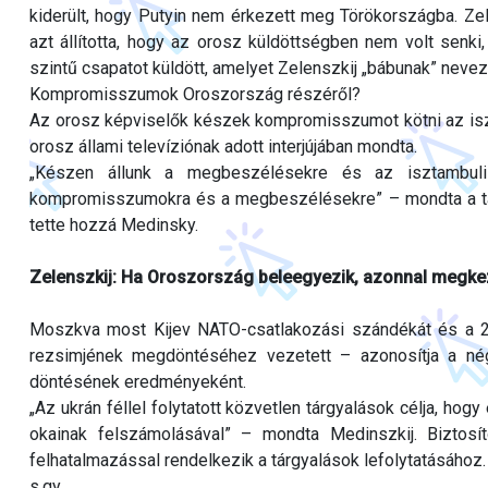
kiderült, hogy Putyin nem érkezett meg Törökországba. Zel
azt állította, hogy az orosz küldöttségben nem volt senk
szintű csapatot küldött, amelyet Zelenszkij „bábunak” neveze
Kompromisszumok Oroszország részéről?
Az orosz képviselők készek kompromisszumot kötni az iszt
orosz állami televíziónak adott interjújában mondta.
„Készen állunk a megbeszélésekre és az isztambuli 
kompromisszumokra és a megbeszélésekre” – mondta a tá
tette hozzá Medinsky.
Zelenszkij: Ha Oroszország beleegyezik, azonnal megke
Moszkva most Kijev NATO-csatlakozási szándékát és a 20
rezsimjének megdöntéséhez vezetett – azonosítja a négy 
döntésének eredményeként.
„Az ukrán féllel folytatott közvetlen tárgyalások célja, hog
okainak felszámolásával” – mondta Medinszkij. Biztosí
felhatalmazással rendelkezik a tárgyalások lefolytatásához.
s.gy.