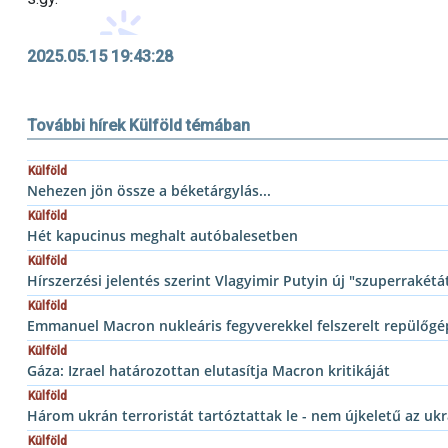
2025.05.15 19:43:28
További hírek Külföld témában
Külföld
Nehezen jön össze a béketárgylás...
Külföld
Hét kapucinus meghalt autóbalesetben
Külföld
Hírszerzési jelentés szerint Vlagyimir Putyin új "szuperrakétá
Külföld
Emmanuel Macron nukleáris fegyverekkel felszerelt repülőgép
Külföld
Gáza: Izrael határozottan elutasítja Macron kritikáját
Külföld
Három ukrán terroristát tartóztattak le - nem újkeletű az uk
Külföld