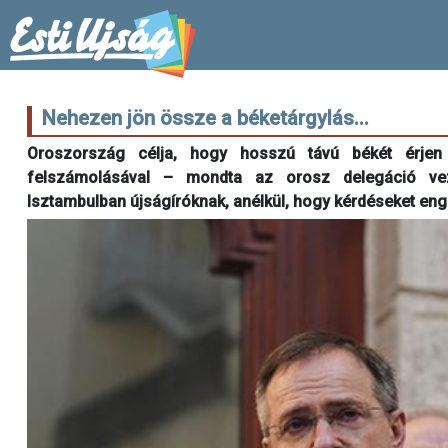
Nehezen jön össze a béketárgylás...
Oroszország célja, hogy hosszú távú békét érjen el
felszámolásával – mondta az orosz delegáció veze
Isztambulban újságíróknak, anélkül, hogy kérdéseket enge