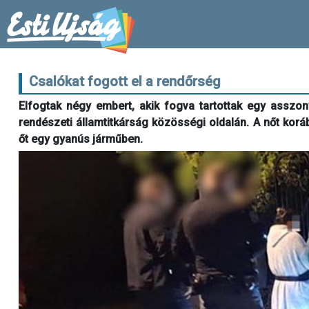
Csalókat fogott el a rendőrség
Elfogtak négy embert, akik fogva tartottak egy asszon
rendészeti államtitkárság közösségi oldalán. A nőt korá
őt egy gyanús járműben.