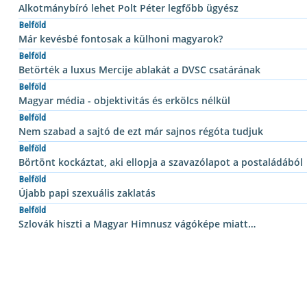
Alkotmánybíró lehet Polt Péter legfőbb ügyész
Belföld
Már kevésbé fontosak a külhoni magyarok?
Belföld
Betörték a luxus Mercije ablakát a DVSC csatárának
Belföld
Magyar média - objektivitás és erkölcs nélkül
Belföld
Nem szabad a sajtó de ezt már sajnos régóta tudjuk
Belföld
Börtönt kockáztat, aki ellopja a szavazólapot a postaládából
Belföld
Újabb papi szexuális zaklatás
Belföld
Szlovák hiszti a Magyar Himnusz vágóképe miatt…