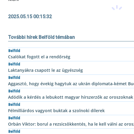
2025.05.15 00:15:32
További hírek Belföld témában
Belföld
Csalókat fogott el a rendőrség
Belföld
Laktanyákra csapott le az ügyészség
Belföld
Aggasztó, hogy évekig hagytuk az ukrán diplomata-kémet Bu
Belföld
Adódik a kérdés a lebukott magyar hírszerzők az oroszoknak
Belföld
Félmilliárdos vagyont buktak a szolnoki dílerek
Belföld
Orbán Viktor: borul a rezsicsökkentés, ha le kell válni az oros
Belföld