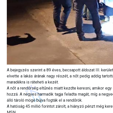
A bejegyzés szerint a 89 éves, becsapott áldozat III. kerület
elvette a lakás árának nagy részét, a nőt pedig addig tartot
maradékra is ráteheti a kezét.
A nőt a rendőrség eltűnés miatt kezdte keresni, amikor egy 
hozzá. A négyes harmadik tagja feladta magát, míg a negye
álló tároló mögé bújva fogták el a rendőrök.
A hatóság 45 millió forintot zárolt, a hiányzó pénzt még ker
MSN