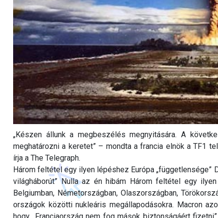
„Készen állunk a megbeszélés megnyitására. A követ
meghatározni a keretet” – mondta a francia elnök a TF1 tel
írja a The Telegraph.
Három feltétel egy ilyen lépéshez Európa „függetlensége” D
világháborút” Nulla az én hibám Három feltétel egy ily
Belgiumban, Németországban, Olaszországban, Törökorszá
országok közötti nukleáris megállapodásokra. Macron azon
hogy „Franciaország nem fog mások biztonságáért fizetni”,