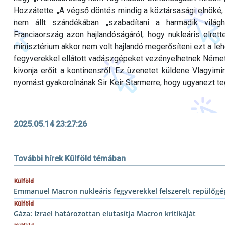
Hozzátette: „A végső döntés mindig a köztársasági elnöké,
nem állt szándékában „szabadítani a harmadik világh
Franciaország azon hajlandóságáról, hogy nukleáris elret
minisztérium akkor nem volt hajlandó megerősíteni ezt a lehe
fegyverekkel ellátott vadászgépeket vezényelhetnek Német
kivonja erőit a kontinensről. Ez üzenetet küldene Vlagyimi
nyomást gyakorolnának Sir Keir Starmerre, hogy ugyanezt te
2025.05.14 23:27:26
További hírek Külföld témában
Külföld
Emmanuel Macron nukleáris fegyverekkel felszerelt repülőgép
Külföld
Gáza: Izrael határozottan elutasítja Macron kritikáját