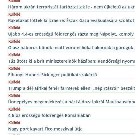
Külföld
Három ukrán terroristát tartóztattak le - nem újkeletű az uk
Külföld
Rakétákat lőttek ki Izraelre: Észak-Gáza evakuálására szólítot
Külföld
Újabb 4,4-es erősségű földrengés rázta meg Nápolyt, komoly 
Külföld
Olasz háborús bűnök miatt eurómilliókat akarnak a görögök
Külföld
Tűz ütött ki a brit miniszterelnök házában: Rendőrségi nyom
Külföld
Elhunyt Hubert Sickinger politikai szakértő
Külföld
Trump a dél-afrikai fehér farmerek elleni „népirtásról” beszél
Külföld
Ünnepélyes megemlékezés a náci áldozatokról Mauthausenb
Külföld
4,6-os erősségű földrengés Romániában
Külföld
Nagy port kavart Fico moszkvai útja