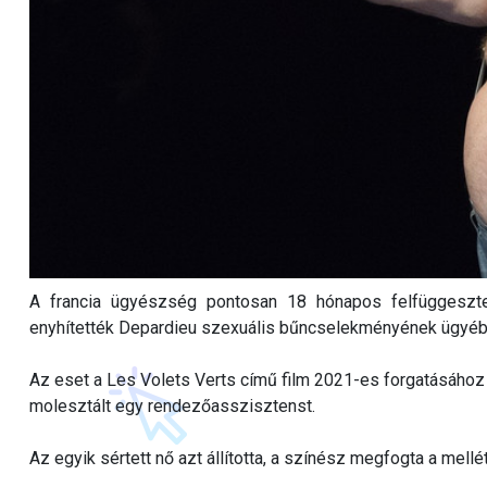
A francia ügyészség pontosan 18 hónapos felfüggesztet
enyhítették Depardieu szexuális bűncselekményének ügyéb
Az eset a Les Volets Verts című film 2021-es forgatásához 
molesztált egy rendezőasszisztenst.
Az egyik sértett nő azt állította, a színész megfogta a mell