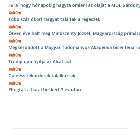
Fura, hogy hónapokig hagyta ömleni az olajat a MOL Gárdon
Kultúra
Több száz ókori tárgyat találtak a régészek
Kultúra
Ötven éve halt meg Mindszenty József, Magyarország prímás
Kultúra
Megkezdődött a Magyar Tudományos Akadémia bicentenáriu
Kultúra
Trump újra nyitja az Alcatrazt
Kultúra
Guiness rekorderek találkoztak
Kultúra
Elfogták a fiatal hekkert 3 év után