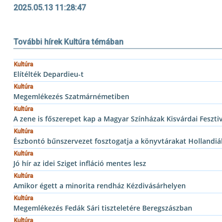
2025.05.13 11:28:47
További hírek Kultúra témában
Kultúra
Elítélték Depardieu-t
Kultúra
Megemlékezés Szatmárnémetiben
Kultúra
A zene is főszerepet kap a Magyar Színházak Kisvárdai Feszti
Kultúra
Észbontó bűnszervezet fosztogatja a könyvtárakat Hollandi
Kultúra
Jó hír az idei Sziget infláció mentes lesz
Kultúra
Amikor égett a minorita rendház Kézdivásárhelyen
Kultúra
Megemlékezés Fedák Sári tiszteletére Beregszászban
Kultúra