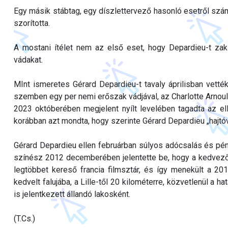
Egy másik stábtag, egy díszlettervező hasonló esetről szám
szorította.
A mostani ítélet nem az első eset, hogy Depardieu-t zakl
vádakat.
MInt ismeretes Gérard Depardieu-t tavaly áprilisban vették
szemben egy per nemi erőszak vádjával, az Charlotte Arnould
2023 októberében megjelent nyílt levelében tagadta az el
korábban azt mondta, hogy szerinte Gérard Depardieu „hajtóv
Gérard Depardieu ellen februárban súlyos adócsalás és pé
színész 2012 decemberében jelentette be, hogy a kedvezőbb
legtöbbet kereső francia filmsztár, és így menekült a 20
kedvelt falujába, a Lille-től 20 kilométerre, közvetlenül a ha
is jelentkezett állandó lakosként.
(T.Cs.)