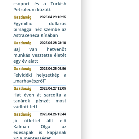
csoport és a Turkish
Petroleum között
Gazdaság
2025.04.29 10:25
Egymillió dolláros
bírsággal néz szembe az
AstraZeneca Kínában
Gazdaság
2025.04.28 23:10
Baj van hetvenöt
munkás vesztette életét
egy év alatt
Gazdaság
2025.04.28 08:56
Felvidéki helyzetkép a
„marhavészről”
Gazdaság
2025.04.27 12:05
Hat éven át sarcolta a
tanárok pénzét most
vádlott lett
Gazdaság
2025.04.26 15:44
Jó ötlettel állt elő
Kálmán Olga az
édesapák is kapjanak
SZJA mentességet