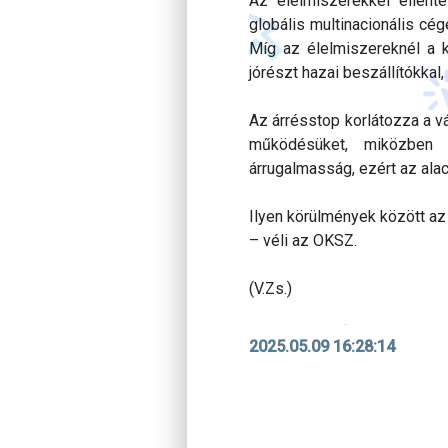
Az élelmiszerekkel ellent
globális multinacionális cé
Míg az élelmiszereknél a 
jórészt hazai beszállítókkal
Az árrésstop korlátozza a vá
működésüket, miközben d
árrugalmasság, ezért az ala
Ilyen körülmények között az 
– véli az OKSZ.
(V.Zs.)
2025.05.09 16:28:14