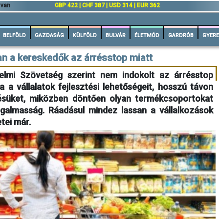
 van
GBP 422 | CHF 387 | USD 314 | EUR 362
BELFÖLD
GAZDASÁG
KÜLFÖLD
BULVÁR
ÉLETMÓD
GARDRÓB
GYERE
n a kereskedők az árrésstop miatt
lmi Szövetség szerint nem indokolt az árrésstop
a a vállalatok fejlesztési lehetőségeit, hosszú távon
désüket, miközben döntően olyan termékcsoportokat
rugalmasság. Ráadásul mindez lassan a vállalkozások
tei már.