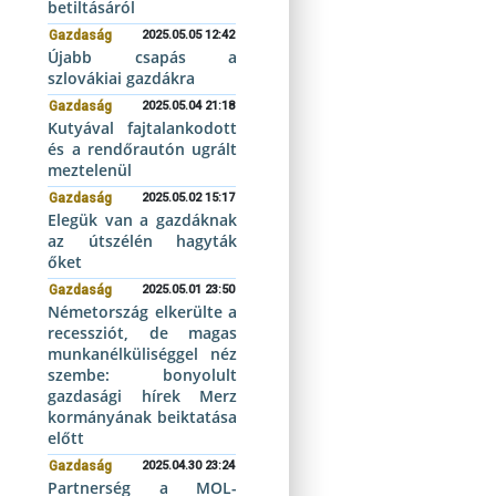
betiltásáról
Gazdaság
2025.05.05 12:42
Újabb csapás a
szlovákiai gazdákra
Gazdaság
2025.05.04 21:18
Kutyával fajtalankodott
és a rendőrautón ugrált
meztelenül
Gazdaság
2025.05.02 15:17
Elegük van a gazdáknak
az útszélén hagyták
őket
Gazdaság
2025.05.01 23:50
Németország elkerülte a
recessziót, de magas
munkanélküliséggel néz
szembe: bonyolult
gazdasági hírek Merz
kormányának beiktatása
előtt
Gazdaság
2025.04.30 23:24
Partnerség a MOL-