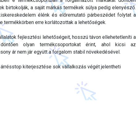
étben e termékcsoportban a forgalmazott márkákat döntően
gek birtokolják, a saját márkás termékek súlya pedig elenyésző.
kiskereskedelem élénk és előremutató párbeszédet folytat a
, e termékkörben erre korlátozottak a lehetőségek.
llalatok fejlesztési lehetőségeit, hosszú távon ellehetetleníti a
öntően olyan termékcsoportokat érint, ahol kicsi az
csony ár nem jár együtt a forgalom stabil növekedésével.
árrésstop kiterjesztése sok vállalkozás végét jelentheti