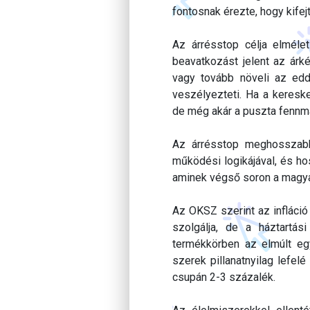
fontosnak érezte, hogy kifejt
Az árrésstop célja elmélet
beavatkozást jelent az árk
vagy tovább növeli az edd
veszélyezteti. Ha a keresk
de még akár a puszta fennma
Az árrésstop meghosszabbí
működési logikájával, és h
aminek végső soron a magya
Az OKSZ szerint az infláci
szolgálja, de a háztartás
termékkörben az elmúlt egy
szerek pillanatnyilag lefel
csupán 2-3 százalék.