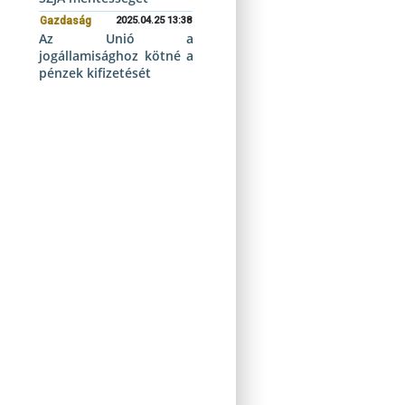
Gazdaság
2025.04.25 13:38
Az Unió a
jogállamisághoz kötné a
pénzek kifizetését