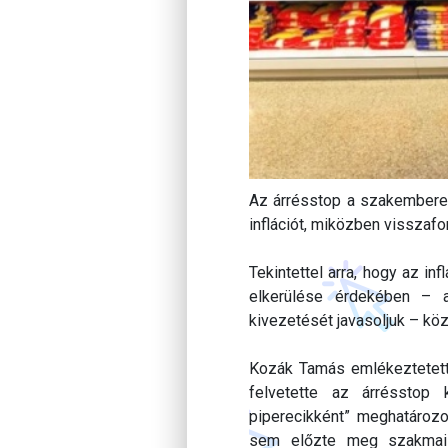
Az árrésstop a szakemberek 
inflációt, miközben visszaf
Tekintettel arra, hogy az in
elkerülése érdekében – 
kivezetését javasoljuk – kö
Kozák Tamás emlékeztetett
felvetette az árrésstop k
piperecikként” meghatározot
sem előzte meg szakmai 