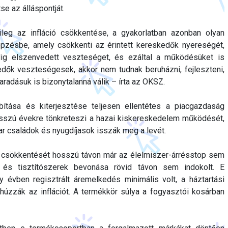
se az álláspontját.
ileg az infláció csökkentése, a gyakorlatban azonban olyan
épzésbe, amely csökkenti az érintett kereskedők nyereségét,
ig elszenvedett veszteséget, és ezáltal a működésüket is
edők veszteségesek, akkor nem tudnak beruházni, fejleszteni,
radásuk is bizonytalanná válik – írta az OKSZ.
tása és kiterjesztése teljesen ellentétes a piacgazdaság
osszú évekre tönkreteszi a hazai kiskereskedelem működését,
r családok és nyugdíjasok isszák meg a levét.
ó csökkentését hosszú távon már az élelmiszer-árrésstop sem
i és tisztítószerek bevonása rövid távon sem indokolt. E
 évben regisztrált áremelkedés minimális volt, a háztartási
é húzzák az inflációt. A termékkör súlya a fogyasztói kosárban