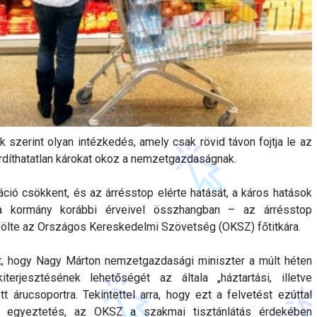
szerint olyan intézkedés, amely csak rövid távon fojtja le az
ordíthatatlan károkat okoz a nemzetgazdaságnak.
fláció csökkent, és az árrésstop elérte hatását, a káros hatások
a kormány korábbi érveivel összhangban – az árrésstop
zölte az Országos Kereskedelmi Szövetség (OKSZ) főtitkára.
, hogy Nagy Márton nemzetgazdasági miniszter a múlt héten
iterjesztésének lehetőségét az általa „háztartási, illetve
t árucsoportra. Tekintettel arra, hogy ezt a felvetést ezúttal
egyeztetés, az OKSZ a szakmai tisztánlátás érdekében