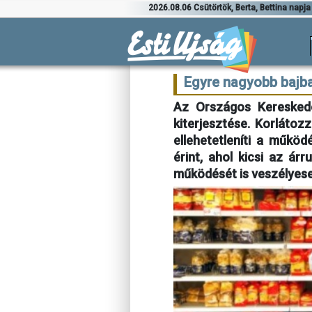
2026.08.06 Csütörtök, Berta, Bettina napja
Egyre nagyobb bajba
Az Országos Kereskede
kiterjesztése. Korlátozz
ellehetetleníti a műkö
érint, ahol kicsi az ár
működését is veszélyese