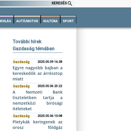
KERESÉS
KVILÁG
AUTÓ/MOTOR
KULTÚRA
SPORT
További hírek
Gazdaság témában
Gazdaság
2025.05.09 16:28
Egyre nagyobb bajban a
kereskedők az árrésstop
miatt
Gazdaság
2025.05.06 23:22
A Nemzeti Bank
tiszteletben tartja a
nemzetközi bírósági
ítéleteket
Gazdaság
2025.05.06 10:08
Pletykák keringenek az
orosz földgáz