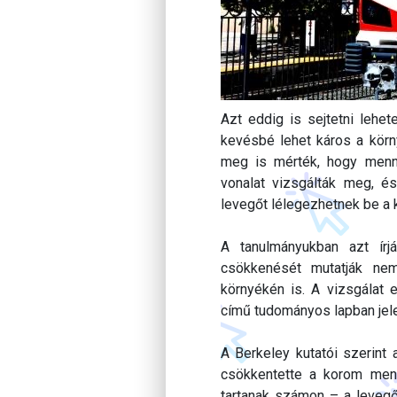
Azt eddig is sejtetni lehet
kevésbé lehet káros a körn
meg is mérték, hogy menn
vonalat vizsgálták meg, és
levegőt lélegezhetnek be a 
A tanulmányukban azt ír
csökkenését mutatják ne
környékén is. A vizsgálat
című tudományos lapban jel
A Berkeley kutatói szerint
csökkentette a korom menn
tartanak számon – a levegő