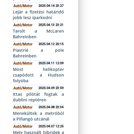
Autó/Motor
2025.04.14 23:27
Lejár a fizetési határidő
jobb lesz iparkodni
Autó/Motor
2025.04.13 23:21
Tarolt a McLaren
Bahreinben
Autó/Motor
2025.04.12 20:15
Piastrié a pole
Bahreinben
Autó/Motor
2025.04.11 12:09
Most helikopter
csapódott a Hudson
folyóba
Autó/Motor
2025.04.09 23:59
Ittas pilótát fogtak a
dublini reptéren
Autó/Motor
2025.04.08 23:34
Menekültek a metróból
a Pillangó utcánál
Autó/Motor
2025.04.07 12:25
Mely használt hibridek a