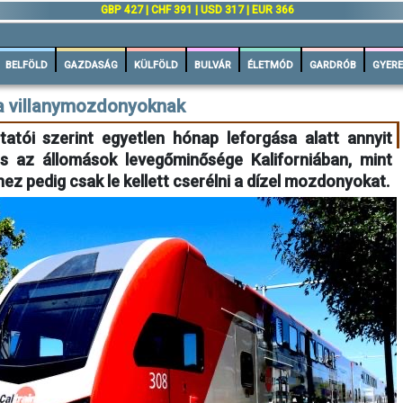
n
GBP 427 | CHF 391 | USD 317 | EUR 366
BELFÖLD
GAZDASÁG
KÜLFÖLD
BULVÁR
ÉLETMÓD
GARDRÓB
GYERE
 a villanymozdonyoknak
atói szerint egyetlen hónap leforgása alatt annyit
és az állomások levegőminősége Kaliforniában, mint
hez pedig csak le kellett cserélni a dízel mozdonyokat.