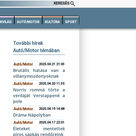
KERESÉS
KVILÁG
AUTÓ/MOTOR
KULTÚRA
SPORT
További hírek
Autó/Motor témában
Autó/Motor
2025.04.21 21:03
Brutális hatása van a
villanymozdonyoknak
Autó/Motor
2025.04.20 11:35
Norris rommá törte a
verdáját Verstappené a
pole
Autó/Motor
2025.04.19 14:48
Dráma Nápolyban
Autó/Motor
2025.04.17 22:01
Életeket mentettek
piros sapkás rendőreink