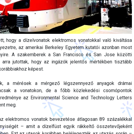
ett, hogy a dízelvonatok elektromos vonatokkal való kiváltása
yezetre, az amerikai Berkeley Egyetem kutatói azonban most
yire. A szakemberek a San Francisco és San Jose közötti
 arra jutottak, hogy az ingázók jelentős mértékben tisztább
korábbiakhoz képest.
ják, a mérések a mérgező légszennyező anyagok drámai
mcsak a vonatokon, de a főbb közlekedési csomópontok
 eredménye az Environmental Science and Technology Letters
ent meg.
 az elektromos vonatok bevezetése átlagosan 89 százalékkal
yiségét – amit a dízelfüst egyik rákkeltő összetevőjeként
ben. Ezt az utasok korábban belélegezték az utazás során –