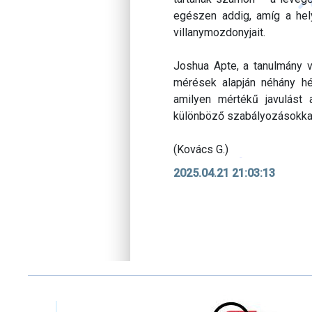
egészen addig, amíg a hel
villanymozdonyjait.
Joshua Apte, a tanulmány 
mérések alapján néhány hét
amilyen mértékű javulást a
különböző szabályozásokka
(Kovács G.)
2025.04.21 21:03:13