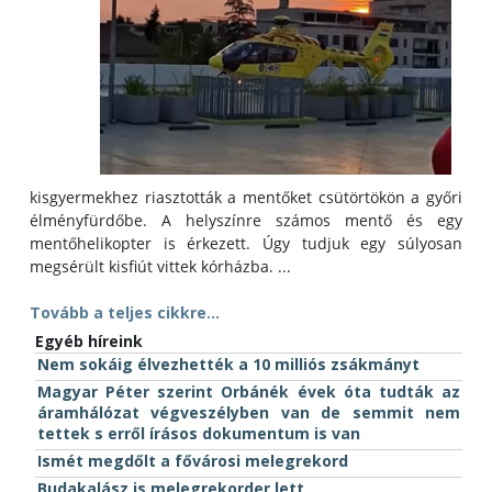
kisgyermekhez riasztották a mentőket csütörtökön a győri
élményfürdőbe. A helyszínre számos mentő és egy
mentőhelikopter is érkezett. Úgy tudjuk egy súlyosan
megsérült kisfiút vittek kórházba. ...
Tovább a teljes cikkre...
Egyéb híreink
Nem sokáig élvezhették a 10 milliós zsákmányt
Magyar Péter szerint Orbánék évek óta tudták az
áramhálózat végveszélyben van de semmit nem
tettek s erről írásos dokumentum is van
Ismét megdőlt a fővárosi melegrekord
Budakalász is melegrekorder lett