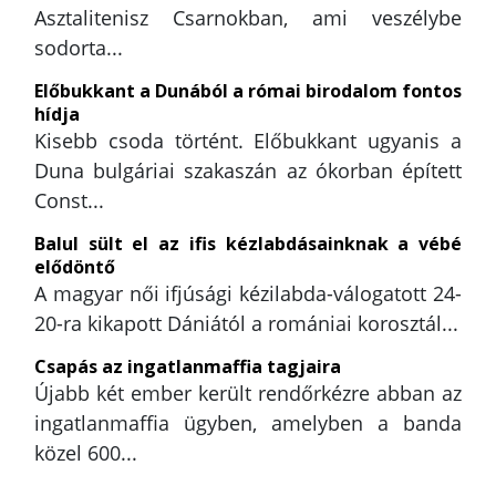
Asztalitenisz Csarnokban, ami veszélybe
sodorta...
Előbukkant a Dunából a római birodalom fontos
hídja
Kisebb csoda történt. Előbukkant ugyanis a
Duna bulgáriai szakaszán az ókorban épített
Const...
Balul sült el az ifis kézlabdásainknak a vébé
elődöntő
A magyar női ifjúsági kézilabda-válogatott 24-
20-ra kikapott Dániától a romániai korosztál...
Csapás az ingatlanmaffia tagjaira
Újabb két ember került rendőrkézre abban az
ingatlanmaffia ügyben, amelyben a banda
közel 600...