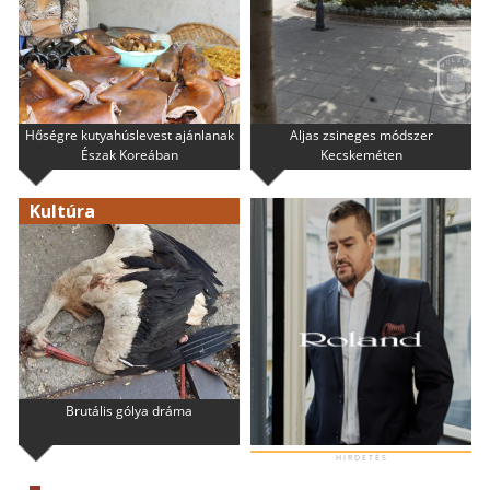
Hőségre kutyahúslevest ajánlanak
Aljas zsineges módszer
Észak Koreában
Kecskeméten
Kultúra
Brutális gólya dráma
H I R D E T É S