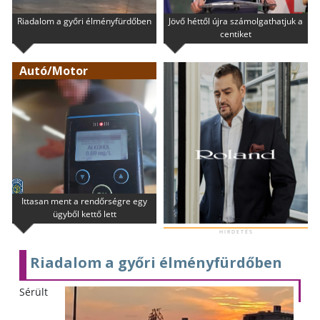
Riadalom a győri élményfürdőben
Jövő héttől újra számolgathatjuk a
centiket
Autó/Motor
Ittasan ment a rendőrségre egy
ügyből kettő lett
H I R D E T É S
Riadalom a győri élményfürdőben
Sérült