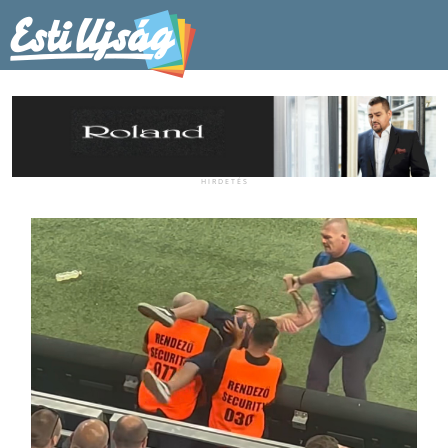
H I R D E T É S