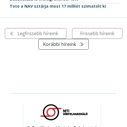
Toto a NAV sztárja most 17 milliót szimatolt ki
Legfrissebb híreink
Frissebb híreink
Korábbi híreink