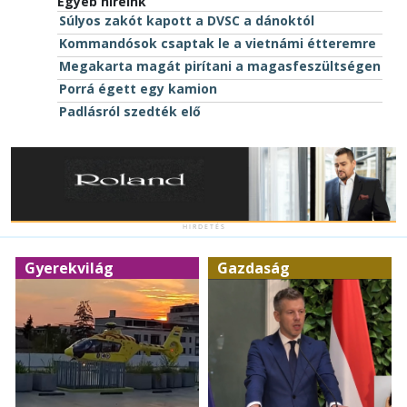
Egyéb híreink
Súlyos zakót kapott a DVSC a dánoktól
Kommandósok csaptak le a vietnámi étteremre
Megakarta magát pirítani a magasfeszültségen
Porrá égett egy kamion
Padlásról szedték elő
H I R D E T É S
Gyerekvilág
Gazdaság