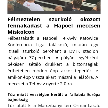
Félmeztelen szurkoló okozott
fennakadást a Hapoel meccsen
Miskolcon
Félbeszakadt a Hapoel Tel-Aviv Katowice
Konferencia Liga találkozó, miután egy
izraeli szurkoló berohant a DVTK stadion
pályájára 77.percben. A pályán egyébként
békésen sétáló drukkert a biztonságiak
érthetetlen módon épp akkor teperték le
amikor épp vissza akart mászni a lelátóra. A
meccset a Tel-Aviv nyerte 2-0-ra.
Tűz miatt veszélybe került a fallabda Európa
bajnokság
Tűz ütött ki a Marczibányi téri Ormai László